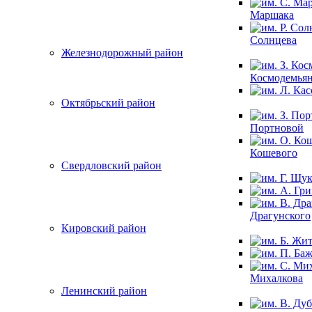
Маршака
Солнцева
Железнодорожный район
Космодемья
Октябрьский район
Портновой
Кошевого
Свердловский район
Драгунского
Кировский район
Михалкова
Ленинский район