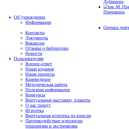
Дубинина
Пришвина
Об`учреждении
Информация
Оценка деят
Контакты
Документы
Вакансии
Отзывы о библиотеке
Новости
Пользователям
Вопрос-ответ
Наши издания
Наши проекты
Краеведение
Методическая работа
Полезная информация
Конкурсы
Виртуальные выставки, плакаты
О нас пишут
Игротека
Виртуальная игротека по книгам
Противодействие идеологии
терроризма и экстремизма