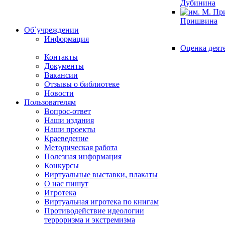
Дубинина
Пришвина
Об`учреждении
Информация
Оценка деят
Контакты
Документы
Вакансии
Отзывы о библиотеке
Новости
Пользователям
Вопрос-ответ
Наши издания
Наши проекты
Краеведение
Методическая работа
Полезная информация
Конкурсы
Виртуальные выставки, плакаты
О нас пишут
Игротека
Виртуальная игротека по книгам
Противодействие идеологии
терроризма и экстремизма