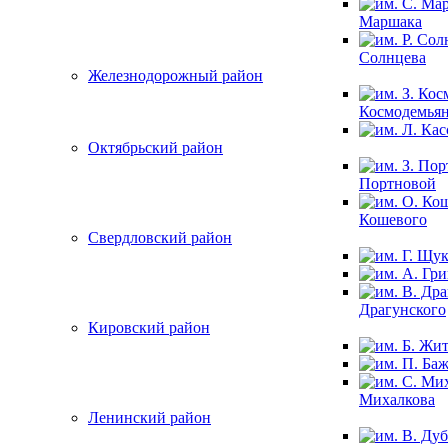
Маршака
Солнцева
Железнодорожный район
Космодемья
Октябрьский район
Портновой
Кошевого
Свердловский район
Драгунского
Кировский район
Михалкова
Ленинский район