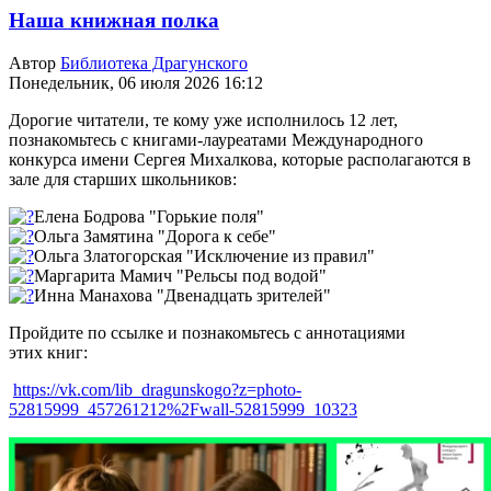
Наша книжная полка
Автор
Библиотека Драгунского
Понедельник, 06 июля 2026 16:12
Дорогие читатели, те кому уже исполнилось 12 лет,
познакомьтесь с книгами-лауреатами Международного
конкурса имени Сергея Михалкова, которые располагаются в
зале для старших школьников:
Елена Бодрова "Горькие поля"
Ольга Замятина "Дорога к себе"
Ольга Златогорская "Исключение из правил"
Маргарита Мамич "Рельсы под водой"
Инна Манахова "Двенадцать зрителей"
Пройдите по ссылке и познакомьтесь с аннотациями
этих книг:
https://vk.com/lib_dragunskogo?z=photo-
52815999_457261212%2Fwall-52815999_10323