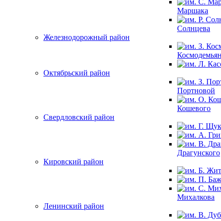
Маршака
Солнцева
Железнодорожный район
Космодемья
Октябрьский район
Портновой
Кошевого
Свердловский район
Драгунского
Кировский район
Михалкова
Ленинский район