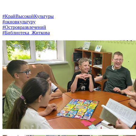
#КрайВысокойКультуры
#окновкультуру
#Островразвлечений
#Библиотека_Житкова