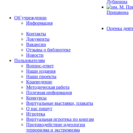
Дубинина
Пришвина
Об`учреждении
Информация
Оценка деят
Контакты
Документы
Вакансии
Отзывы о библиотеке
Новости
Пользователям
Вопрос-ответ
Наши издания
Наши проекты
Краеведение
Методическая работа
Полезная информация
Конкурсы
Виртуальные выставки, плакаты
О нас пишут
Игротека
Виртуальная игротека по книгам
Противодействие идеологии
терроризма и экстремизма