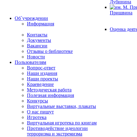
Дубинина
Пришвина
Об`учреждении
Информация
Оценка деят
Контакты
Документы
Вакансии
Отзывы о библиотеке
Новости
Пользователям
Вопрос-ответ
Наши издания
Наши проекты
Краеведение
Методическая работа
Полезная информация
Конкурсы
Виртуальные выставки, плакаты
О нас пишут
Игротека
Виртуальная игротека по книгам
Противодействие идеологии
терроризма и экстремизма