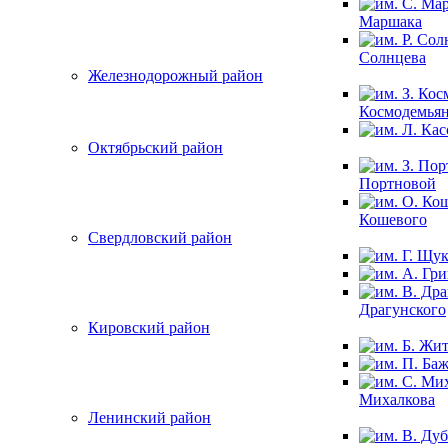
Маршака
Солнцева
Железнодорожный район
Космодемья
Октябрьский район
Портновой
Кошевого
Свердловский район
Драгунского
Кировский район
Михалкова
Ленинский район