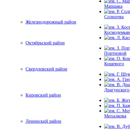
Маршака
Солнцева
Железнодорожный район
Космодемья
Октябрьский район
Портновой
Кошевого
Свердловский район
Драгунского
Кировский район
Михалкова
Ленинский район