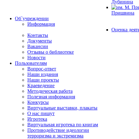
Дубинина
Пришвина
Об`учреждении
Информация
Оценка деят
Контакты
Документы
Вакансии
Отзывы о библиотеке
Новости
Пользователям
Вопрос-ответ
Наши издания
Наши проекты
Краеведение
Методическая работа
Полезная информация
Конкурсы
Виртуальные выставки, плакаты
О нас пишут
Игротека
Виртуальная игротека по книгам
Противодействие идеологии
терроризма и экстремизма