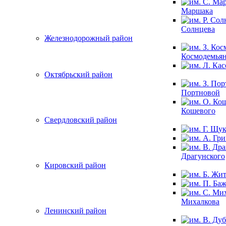
Маршака
Солнцева
Железнодорожный район
Космодемья
Октябрьский район
Портновой
Кошевого
Свердловский район
Драгунского
Кировский район
Михалкова
Ленинский район