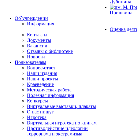
Дубинина
Пришвина
Об`учреждении
Информация
Оценка деят
Контакты
Документы
Вакансии
Отзывы о библиотеке
Новости
Пользователям
Вопрос-ответ
Наши издания
Наши проекты
Краеведение
Методическая работа
Полезная информация
Конкурсы
Виртуальные выставки, плакаты
О нас пишут
Игротека
Виртуальная игротека по книгам
Противодействие идеологии
терроризма и экстремизма