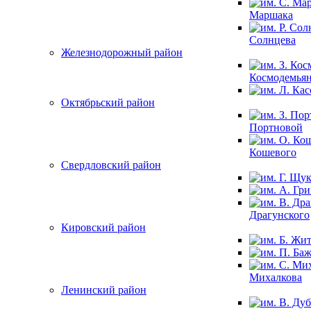
Маршака
Солнцева
Железнодорожный район
Космодемья
Октябрьский район
Портновой
Кошевого
Свердловский район
Драгунского
Кировский район
Михалкова
Ленинский район