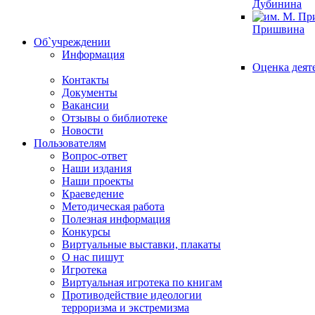
Дубинина
Пришвина
Об`учреждении
Информация
Оценка деят
Контакты
Документы
Вакансии
Отзывы о библиотеке
Новости
Пользователям
Вопрос-ответ
Наши издания
Наши проекты
Краеведение
Методическая работа
Полезная информация
Конкурсы
Виртуальные выставки, плакаты
О нас пишут
Игротека
Виртуальная игротека по книгам
Противодействие идеологии
терроризма и экстремизма