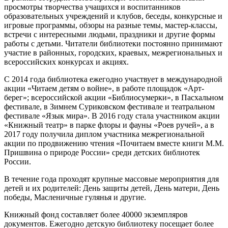
просмотры творчества учащихся и воспитанников
образовательных учреждений и клубов, беседы, конкурсные и
игровые программы, обзоры на разные темы, мастер-классы,
встречи с интересными людьми, праздники и другие формы
работы с детьми. Читатели библиотеки постоянно принимают
участие в районных, городских, краевых, межрегиональных и
всероссийских конкурсах и акциях.
С 2014 года библиотека ежегодно участвует в международной
акции «Читаем детям о войне», в работе площадок «Арт-
берег»; всероссийской акции «Библиосумерки», в Пасхальном
фестивале, в Зимнем Суриковском фестивале и театральном
фестивале «Язык мира». В 2016 году стала участником акции
«Книжный театр» в парке флоры и фауны «Роев ручей», а в
2017 году получила диплом участника межрегиональной
акции по продвижению чтения «Почитаем вместе книги М.М.
Пришвина о природе России» среди детских библиотек
России.
В течение года проходят крупные массовые мероприятия для
детей и их родителей: День защиты детей, День матери, День
победы, Масленичные гулянья и другие.
Книжный фонд составляет более 40000 экземпляров
документов. Ежегодно детскую библиотеку посещает более