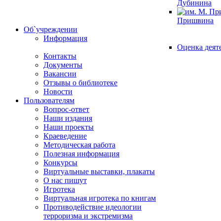
Дубинина
Пришвина
Об`учреждении
Информация
Оценка деят
Контакты
Документы
Вакансии
Отзывы о библиотеке
Новости
Пользователям
Вопрос-ответ
Наши издания
Наши проекты
Краеведение
Методическая работа
Полезная информация
Конкурсы
Виртуальные выставки, плакаты
О нас пишут
Игротека
Виртуальная игротека по книгам
Противодействие идеологии
терроризма и экстремизма