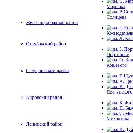
Маршака
Солнцева
Железнодорожный район
Космодемья
Октябрьский район
Портновой
Кошевого
Свердловский район
Драгунского
Кировский район
Михалкова
Ленинский район