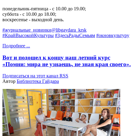
понедельник-пятница - с 10.00 до 19.00;
суббота - с 10.00 до 18.00;
воскресенье - выходной день.
#журнальные_новинки@libgaydara_krsk
#КрайВысокойКультуры
#ЗдесьРадыСемьям
#окновкультуру
Подробнее ...
Вот и подошел к концу наш летний курс
«Помни: мира не узнаешь, не зная края своего».
Подписаться на этот канал RSS
Автор
Библиотека Гайдара