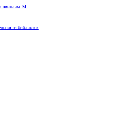
им. М.
ельности библиотек