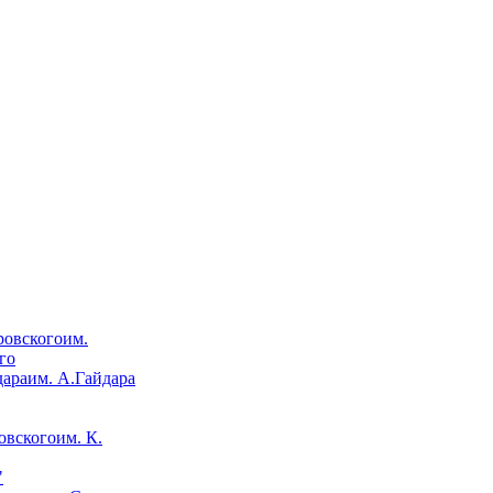
им.
го
им. А.Гайдара
им. К.
"