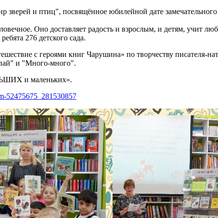
р зверей и птиц", посвящённое юбилейной дате замечательного
овечное. Оно доставляет радость и взрослым, и детям, учит лю
ребята 276 детского сада.
ествие с героями книг Чарушина» по творчеству писателя-нату
пай" и "Много-много".
ЛЬШИХ и маленьких».
bum-52475675_281530857