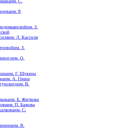
им. С.
им. Р.
им. З.
нской
им. Л. Кассиля
им. З.
им. О.
им. Г. Щукина
им. А. Грина
им. В.
им. Б. Житкова
им. П. Бажова
им. С.
им. В.