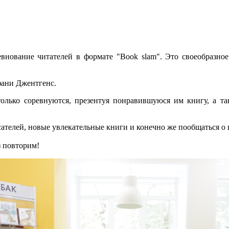
евнование читателей в формате "Book slam".
Это с
воеобразно
ани Джентгенс.
только соревнуются, презентуя понравившуюся им книгу, а та
сателей, новые увлекательные книги и конечно же пообщаться о
з повторим!