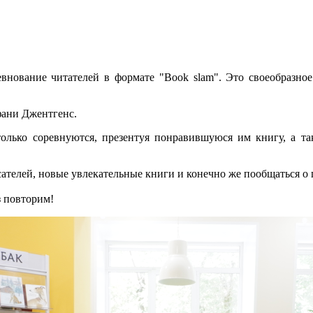
евнование читателей в формате "Book slam".
Это с
воеобразно
ани Джентгенс.
только соревнуются, презентуя понравившуюся им книгу, а та
сателей, новые увлекательные книги и конечно же пообщаться о
з повторим!