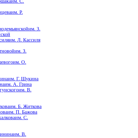
им. С.
им. Р.
им. З.
нской
им. Л. Кассиля
им. З.
им. О.
им. Г. Щукина
им. А. Грина
им. В.
им. Б. Житкова
им. П. Бажова
им. С.
им. В.