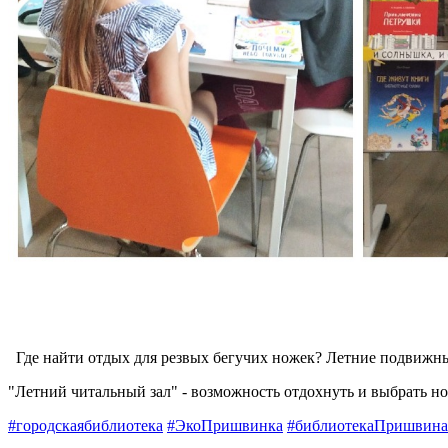
Где найти отдых для резвых бегучих ножек? Летние подвижные 
"Летний читальный зал" - возможность отдохнуть и выбрать нов
#городскаябиблиотека
#ЭкоПришвинка
#библиотекаПришвина