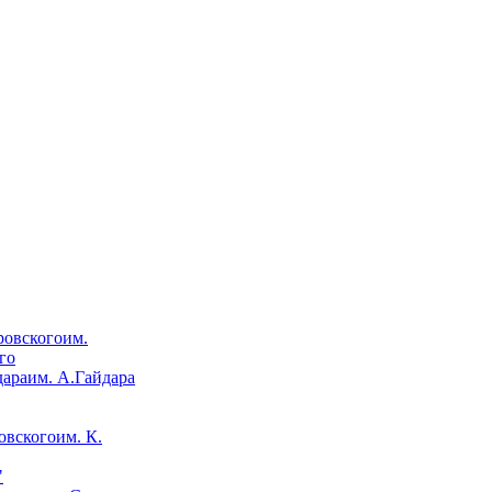
им.
го
им. А.Гайдара
им. К.
"