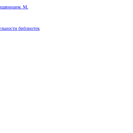
им. М.
ельности библиотек