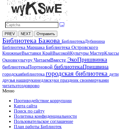
PREV
NEXT
Отправить
Библиотека Бажова
БиблиотекаДубинина
Библиотека Островского
Библиотека Маршака
МастерКлассы
КнижныеВыставки
КрайВысокойКультуры
ЭкоПришвинка
ЧитаемВместе
Окновкультуру
библиотекаПришвина
библиотекаПортновой
городская библиотека
дети
городскаябиблиотека
друзья
наширукинедляскуки
праздник
своимируками
читатьэтоздоврово
Меню
Противодействие коррупции
Карта сайта
Поиск по сайту
Политика конфиденциальности
Пользовательское соглашение
План работы Библиотек