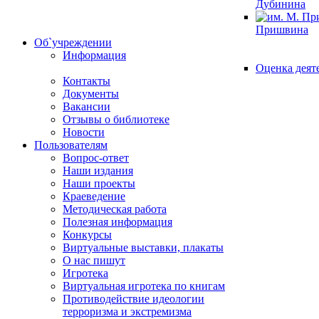
Дубинина
Пришвина
Об`учреждении
Информация
Оценка деят
Контакты
Документы
Вакансии
Отзывы о библиотеке
Новости
Пользователям
Вопрос-ответ
Наши издания
Наши проекты
Краеведение
Методическая работа
Полезная информация
Конкурсы
Виртуальные выставки, плакаты
О нас пишут
Игротека
Виртуальная игротека по книгам
Противодействие идеологии
терроризма и экстремизма