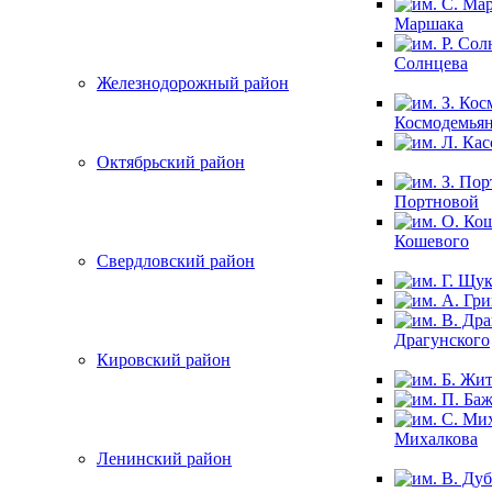
Маршака
Солнцева
Железнодорожный район
Космодемья
Октябрьский район
Портновой
Кошевого
Свердловский район
Драгунского
Кировский район
Михалкова
Ленинский район