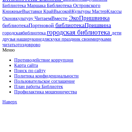
Библиотека Островского
Библиотека Маршака
МастерКлассы
КнижныеВыставки
КрайВысокойКультуры
ЭкоПришвинка
ЧитаемВместе
Окновкультуру
библиотекаПришвина
библиотекаПортновой
городская библиотека
дети
городскаябиблиотека
друзья
наширукинедляскуки
праздник
своимируками
читатьэтоздоврово
Меню
Противодействие коррупции
Карта сайта
Поиск по сайту
Политика конфиденциальности
Пользовательское соглашение
План работы Библиотек
Профилактика мошенничества
Наверх