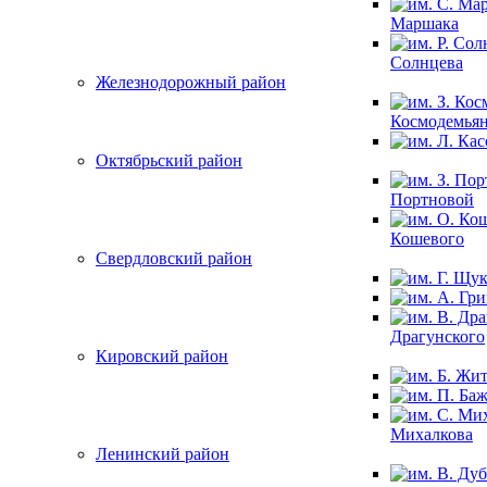
Маршака
Солнцева
Железнодорожный район
Космодемья
Октябрьский район
Портновой
Кошевого
Свердловский район
Драгунского
Кировский район
Михалкова
Ленинский район