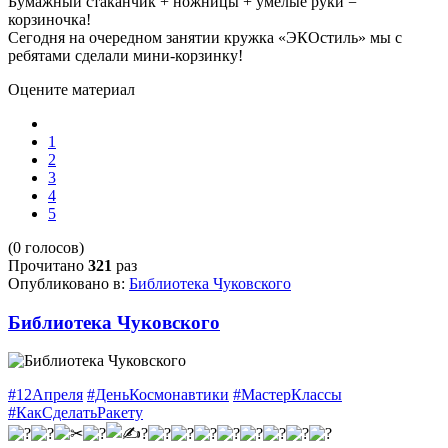
Бумажный стаканчик
+ ножницы
+ умелые руки
=
корзиночка!
Сегодня на очередном занятии кружка «ЭКОстиль» мы с
ребятами сделали мини-корзинку!
Оцените материал
1
2
3
4
5
(0 голосов)
Прочитано
321
раз
Опубликовано в:
Библиотека Чуковского
Библиотека Чуковского
#12Апреля
#ДеньКосмонавтики
#МастерКлассы
#КакСделатьРакету