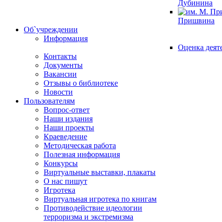
Дубинина
Пришвина
Об`учреждении
Информация
Оценка деят
Контакты
Документы
Вакансии
Отзывы о библиотеке
Новости
Пользователям
Вопрос-ответ
Наши издания
Наши проекты
Краеведение
Методическая работа
Полезная информация
Конкурсы
Виртуальные выставки, плакаты
О нас пишут
Игротека
Виртуальная игротека по книгам
Противодействие идеологии
терроризма и экстремизма