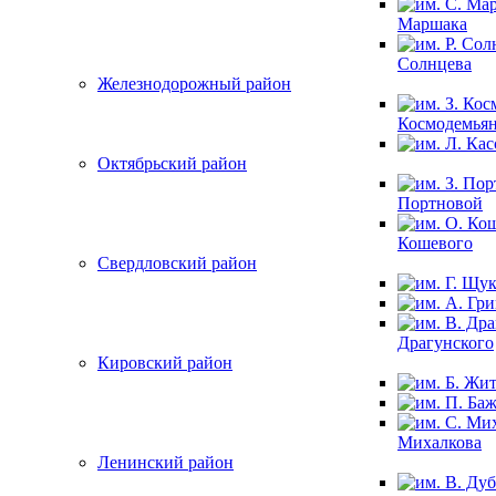
Маршака
Солнцева
Железнодорожный район
Космодемья
Октябрьский район
Портновой
Кошевого
Свердловский район
Драгунского
Кировский район
Михалкова
Ленинский район