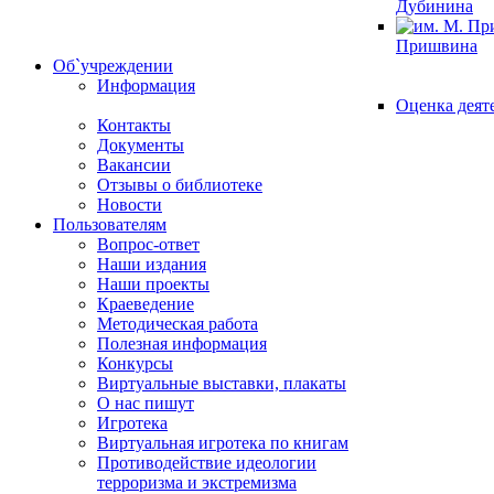
Дубинина
Пришвина
Об`учреждении
Информация
Оценка деят
Контакты
Документы
Вакансии
Отзывы о библиотеке
Новости
Пользователям
Вопрос-ответ
Наши издания
Наши проекты
Краеведение
Методическая работа
Полезная информация
Конкурсы
Виртуальные выставки, плакаты
О нас пишут
Игротека
Виртуальная игротека по книгам
Противодействие идеологии
терроризма и экстремизма