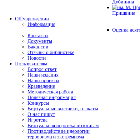
Дубинина
Пришвина
Об`учреждении
Информация
Оценка деят
Контакты
Документы
Вакансии
Отзывы о библиотеке
Новости
Пользователям
Вопрос-ответ
Наши издания
Наши проекты
Краеведение
Методическая работа
Полезная информация
Конкурсы
Виртуальные выставки, плакаты
О нас пишут
Игротека
Виртуальная игротека по книгам
Противодействие идеологии
терроризма и экстремизма