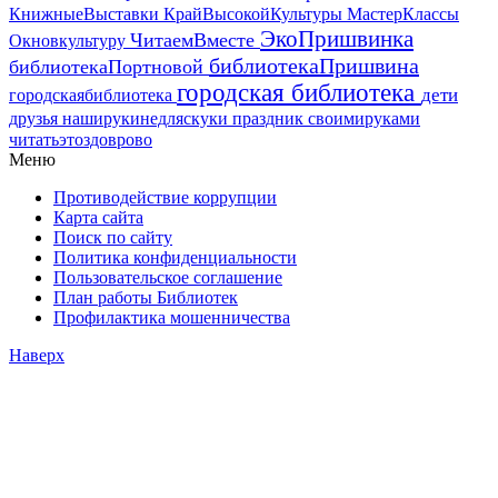
МастерКлассы
КнижныеВыставки
КрайВысокойКультуры
ЭкоПришвинка
ЧитаемВместе
Окновкультуру
библиотекаПришвина
библиотекаПортновой
городская библиотека
дети
городскаябиблиотека
друзья
наширукинедляскуки
праздник
своимируками
читатьэтоздоврово
Меню
Противодействие коррупции
Карта сайта
Поиск по сайту
Политика конфиденциальности
Пользовательское соглашение
План работы Библиотек
Профилактика мошенничества
Наверх