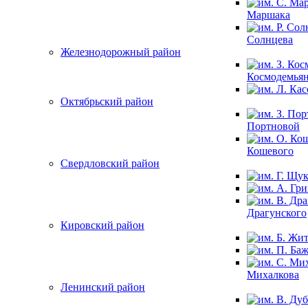
Маршака
Солнцева
Железнодорожный район
Космодемья
Октябрьский район
Портновой
Кошевого
Свердловский район
Драгунского
Кировский район
Михалкова
Ленинский район