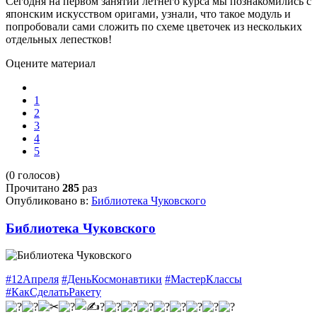
Сегодня на первом занятии летнего курса мы познакомились с
японским искусством оригами, узнали, что такое модуль и
попробовали сами сложить по схеме цветочек из нескольких
отдельных лепестков!
Оцените материал
1
2
3
4
5
(0 голосов)
Прочитано
285
раз
Опубликовано в:
Библиотека Чуковского
Библиотека Чуковского
#12Апреля
#ДеньКосмонавтики
#МастерКлассы
#КакСделатьРакету