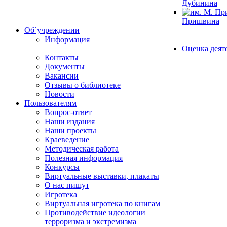
Дубинина
Пришвина
Об`учреждении
Информация
Оценка деят
Контакты
Документы
Вакансии
Отзывы о библиотеке
Новости
Пользователям
Вопрос-ответ
Наши издания
Наши проекты
Краеведение
Методическая работа
Полезная информация
Конкурсы
Виртуальные выставки, плакаты
О нас пишут
Игротека
Виртуальная игротека по книгам
Противодействие идеологии
терроризма и экстремизма