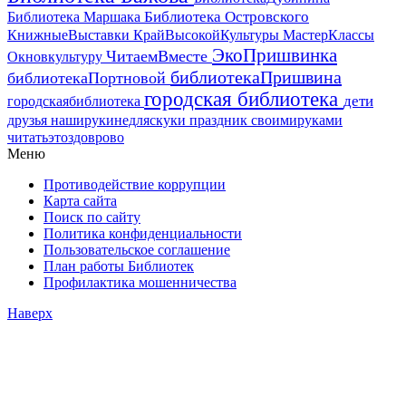
Библиотека Островского
Библиотека Маршака
МастерКлассы
КнижныеВыставки
КрайВысокойКультуры
ЭкоПришвинка
ЧитаемВместе
Окновкультуру
библиотекаПришвина
библиотекаПортновой
городская библиотека
дети
городскаябиблиотека
друзья
наширукинедляскуки
праздник
своимируками
читатьэтоздоврово
Меню
Противодействие коррупции
Карта сайта
Поиск по сайту
Политика конфиденциальности
Пользовательское соглашение
План работы Библиотек
Профилактика мошенничества
Наверх