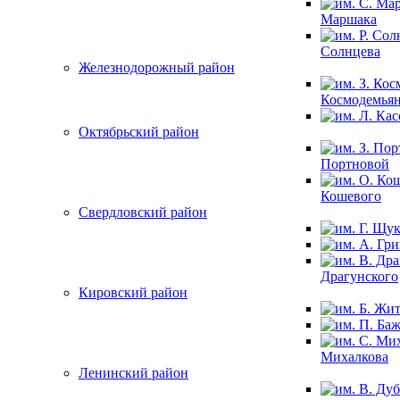
Маршака
Солнцева
Железнодорожный район
Космодемья
Октябрьский район
Портновой
Кошевого
Свердловский район
Драгунского
Кировский район
Михалкова
Ленинский район