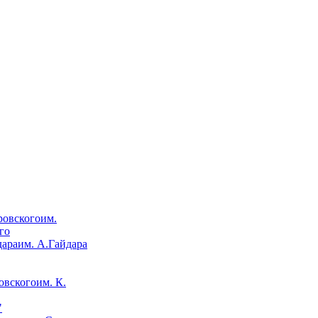
им.
го
им. А.Гайдара
им. К.
"