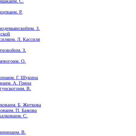
им. С.
им. Р.
им. З.
нской
им. Л. Кассиля
им. З.
им. О.
им. Г. Щукина
им. А. Грина
им. В.
им. Б. Житкова
им. П. Бажова
им. С.
им. В.