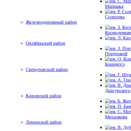
Маршака
Солнцева
Железнодорожный район
Космодемья
Октябрьский район
Портновой
Кошевого
Свердловский район
Драгунского
Кировский район
Михалкова
Ленинский район