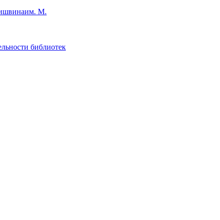
им. М.
ельности библиотек