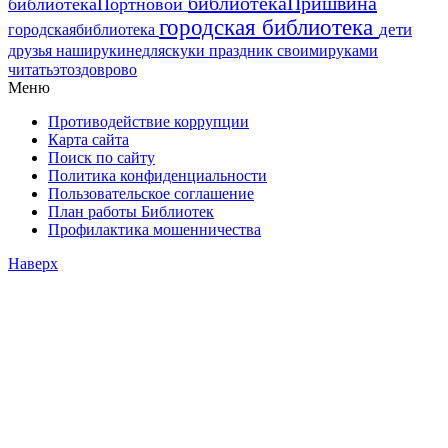
библиотекаПришвина
библиотекаПортновой
городская библиотека
дети
городскаябиблиотека
друзья
наширукинедляскуки
праздник
своимируками
читатьэтоздоврово
Меню
Противодействие коррупции
Карта сайта
Поиск по сайту
Политика конфиденциальности
Пользовательское соглашение
План работы Библиотек
Профилактика мошенничества
Наверх