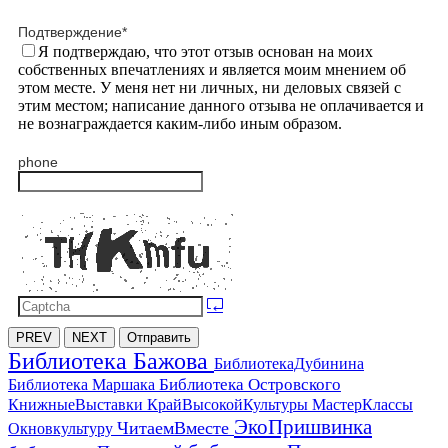
Подтверждение
*
Я подтверждаю, что этот отзыв основан на моих
собственных впечатлениях и является моим мнением об
этом месте. У меня нет ни личных, ни деловых связей с
этим местом; написание данного отзыва не оплачивается и
не вознаграждается каким-либо иным образом.
phone
PREV
NEXT
Отправить
Библиотека Бажова
БиблиотекаДубинина
Библиотека Островского
Библиотека Маршака
МастерКлассы
КнижныеВыставки
КрайВысокойКультуры
ЭкоПришвинка
ЧитаемВместе
Окновкультуру