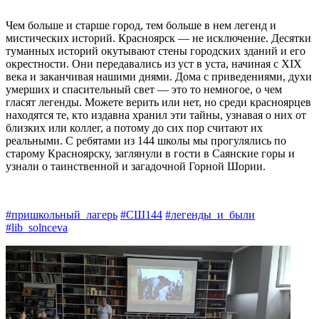
Чем больше и старше город, тем больше в нем легенд и
мистических историй. Красноярск — не исключение. Десятки
туманных историй окутывают стены городских зданий и его
окрестности. Они передавались из уст в уста, начиная с XIX
века и заканчивая нашими днями. Дома с приведениями, духи
умерших и спасительный свет — это то немногое, о чем
гласят легенды. Можете верить или нет, но среди красноярцев
находятся те, кто издавна хранил эти тайны, узнавая о них от
близких или коллег, а потому до сих пор считают их
реальными. С ребятами из 144 школы мы прогулялись по
старому Красноярску, заглянули в гости в Саянские горы и
узнали о таинственной и загадочной Горной Шории.
#пришкольный_лагерь
#СШ144
#легенды_и_были
#lib_solnceva