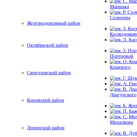
Маршака
Солнцева
Железнодорожный район
Космодемья
Октябрьский район
Портновой
Кошевого
Свердловский район
Драгунского
Кировский район
Михалкова
Ленинский район