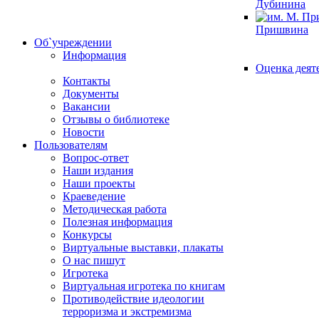
Дубинина
Пришвина
Об`учреждении
Информация
Оценка деят
Контакты
Документы
Вакансии
Отзывы о библиотеке
Новости
Пользователям
Вопрос-ответ
Наши издания
Наши проекты
Краеведение
Методическая работа
Полезная информация
Конкурсы
Виртуальные выставки, плакаты
О нас пишут
Игротека
Виртуальная игротека по книгам
Противодействие идеологии
терроризма и экстремизма