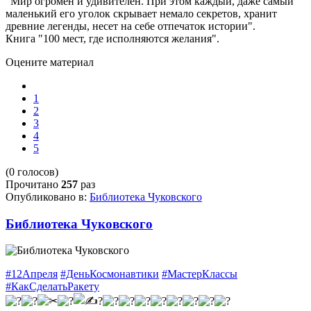
"Мир огромен и удивителен. При этом каждый, даже самый
маленький его уголок скрывает немало секретов, хранит
древние легенды, несет на себе отпечаток истории".
Книга "100 мест, где исполняются желания".
Оцените материал
1
2
3
4
5
(0 голосов)
Прочитано
257
раз
Опубликовано в:
Библиотека Чуковского
Библиотека Чуковского
#12Апреля
#ДеньКосмонавтики
#МастерКлассы
#КакСделатьРакету