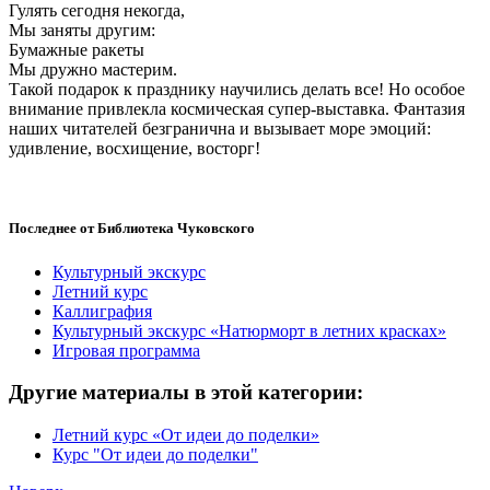
Гулять сегодня некогда,
Мы заняты другим:
Бумажные ракеты
Мы дружно мастерим.
Такой подарок к празднику научились делать все! Но особое
внимание привлекла космическая супер-выставка. Фантазия
наших читателей безгранична и вызывает море эмоций:
удивление, восхищение, восторг!
Последнее от Библиотека Чуковского
Культурный экскурс
Летний курс
Каллиграфия
Культурный экскурс «Натюрморт в летних красках»
Игровая программа
Другие материалы в этой категории:
Летний курс «От идеи до поделки»
Курс "От идеи до поделки"