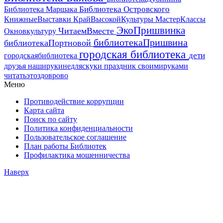
Библиотека Островского
Библиотека Маршака
МастерКлассы
КнижныеВыставки
КрайВысокойКультуры
ЭкоПришвинка
ЧитаемВместе
Окновкультуру
библиотекаПришвина
библиотекаПортновой
городская библиотека
дети
городскаябиблиотека
друзья
наширукинедляскуки
праздник
своимируками
читатьэтоздоврово
Меню
Противодействие коррупции
Карта сайта
Поиск по сайту
Политика конфиденциальности
Пользовательское соглашение
План работы Библиотек
Профилактика мошенничества
Наверх