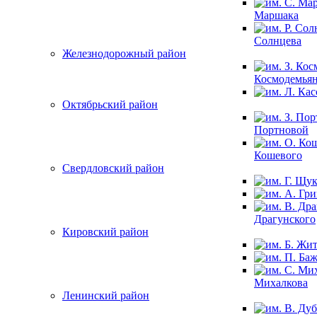
Маршака
Солнцева
Железнодорожный район
Космодемья
Октябрьский район
Портновой
Кошевого
Свердловский район
Драгунского
Кировский район
Михалкова
Ленинский район