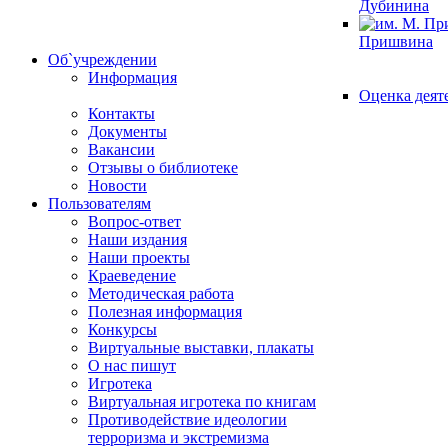
Дубинина
Пришвина
Об`учреждении
Информация
Оценка деят
Контакты
Документы
Вакансии
Отзывы о библиотеке
Новости
Пользователям
Вопрос-ответ
Наши издания
Наши проекты
Краеведение
Методическая работа
Полезная информация
Конкурсы
Виртуальные выставки, плакаты
О нас пишут
Игротека
Виртуальная игротека по книгам
Противодействие идеологии
терроризма и экстремизма