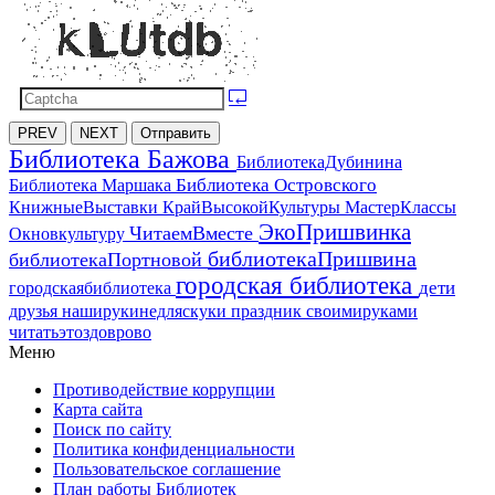
PREV
NEXT
Отправить
Библиотека Бажова
БиблиотекаДубинина
Библиотека Островского
Библиотека Маршака
МастерКлассы
КнижныеВыставки
КрайВысокойКультуры
ЭкоПришвинка
ЧитаемВместе
Окновкультуру
библиотекаПришвина
библиотекаПортновой
городская библиотека
дети
городскаябиблиотека
друзья
наширукинедляскуки
праздник
своимируками
читатьэтоздоврово
Меню
Противодействие коррупции
Карта сайта
Поиск по сайту
Политика конфиденциальности
Пользовательское соглашение
План работы Библиотек