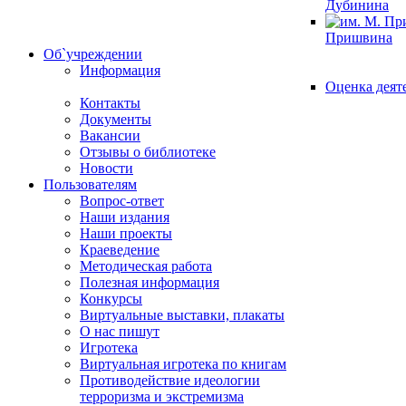
Дубинина
Пришвина
Об`учреждении
Информация
Оценка деят
Контакты
Документы
Вакансии
Отзывы о библиотеке
Новости
Пользователям
Вопрос-ответ
Наши издания
Наши проекты
Краеведение
Методическая работа
Полезная информация
Конкурсы
Виртуальные выставки, плакаты
О нас пишут
Игротека
Виртуальная игротека по книгам
Противодействие идеологии
терроризма и экстремизма