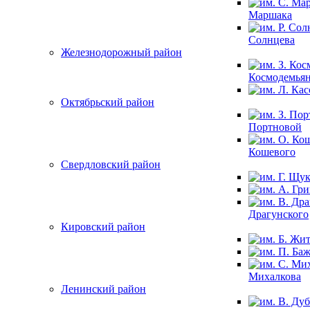
Маршака
Солнцева
Железнодорожный район
Космодемья
Октябрьский район
Портновой
Кошевого
Свердловский район
Драгунского
Кировский район
Михалкова
Ленинский район