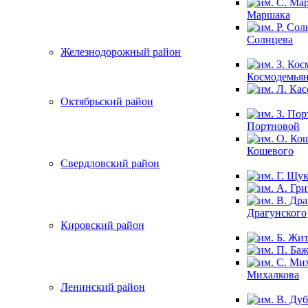
Маршака
Солнцева
Железнодорожный район
Космодемья
Октябрьский район
Портновой
Кошевого
Свердловский район
Драгунского
Кировский район
Михалкова
Ленинский район