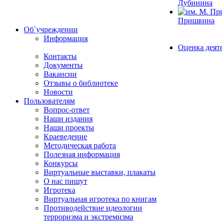
Дубинина
Пришвина
Об`учреждении
Информация
Оценка деят
Контакты
Документы
Вакансии
Отзывы о библиотеке
Новости
Пользователям
Вопрос-ответ
Наши издания
Наши проекты
Краеведение
Методическая работа
Полезная информация
Конкурсы
Виртуальные выставки, плакаты
О нас пишут
Игротека
Виртуальная игротека по книгам
Противодействие идеологии
терроризма и экстремизма