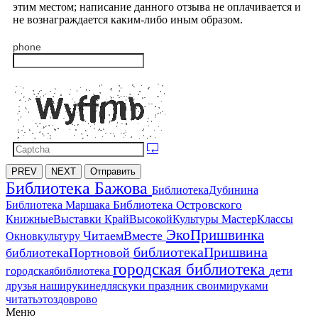
этим местом; написание данного отзыва не оплачивается и
не вознаграждается каким-либо иным образом.
phone
PREV
NEXT
Отправить
Библиотека Бажова
БиблиотекаДубинина
Библиотека Островского
Библиотека Маршака
МастерКлассы
КнижныеВыставки
КрайВысокойКультуры
ЭкоПришвинка
ЧитаемВместе
Окновкультуру
библиотекаПришвина
библиотекаПортновой
городская библиотека
дети
городскаябиблиотека
друзья
наширукинедляскуки
праздник
своимируками
читатьэтоздоврово
Меню