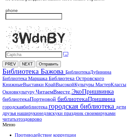
phone
PREV
NEXT
Отправить
Библиотека Бажова
БиблиотекаДубинина
Библиотека Островского
Библиотека Маршака
МастерКлассы
КнижныеВыставки
КрайВысокойКультуры
ЭкоПришвинка
ЧитаемВместе
Окновкультуру
библиотекаПришвина
библиотекаПортновой
городская библиотека
дети
городскаябиблиотека
друзья
наширукинедляскуки
праздник
своимируками
читатьэтоздоврово
Меню
Противодействие коррупции