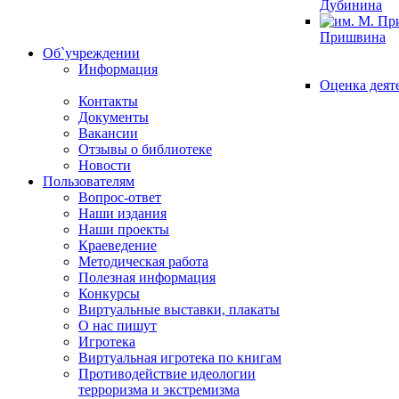
Дубинина
Пришвина
Об`учреждении
Информация
Оценка деят
Контакты
Документы
Вакансии
Отзывы о библиотеке
Новости
Пользователям
Вопрос-ответ
Наши издания
Наши проекты
Краеведение
Методическая работа
Полезная информация
Конкурсы
Виртуальные выставки, плакаты
О нас пишут
Игротека
Виртуальная игротека по книгам
Противодействие идеологии
терроризма и экстремизма