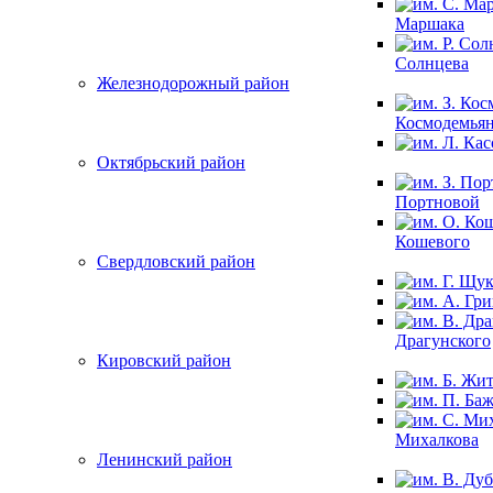
Маршака
Солнцева
Железнодорожный район
Космодемья
Октябрьский район
Портновой
Кошевого
Свердловский район
Драгунского
Кировский район
Михалкова
Ленинский район