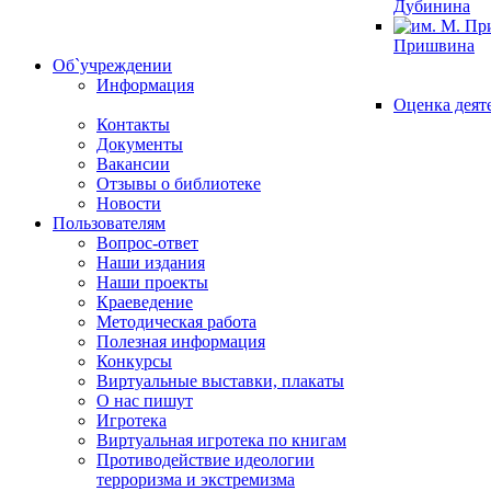
Дубинина
Пришвина
Об`учреждении
Информация
Оценка деят
Контакты
Документы
Вакансии
Отзывы о библиотеке
Новости
Пользователям
Вопрос-ответ
Наши издания
Наши проекты
Краеведение
Методическая работа
Полезная информация
Конкурсы
Виртуальные выставки, плакаты
О нас пишут
Игротека
Виртуальная игротека по книгам
Противодействие идеологии
терроризма и экстремизма