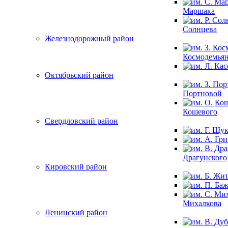
Маршака
Солнцева
Железнодорожный район
Космодемья
Октябрьский район
Портновой
Кошевого
Свердловский район
Драгунского
Кировский район
Михалкова
Ленинский район