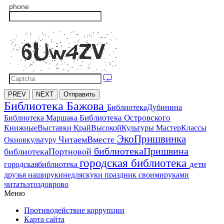
phone
PREV
NEXT
Отправить
Библиотека Бажова
БиблиотекаДубинина
Библиотека Островского
Библиотека Маршака
МастерКлассы
КнижныеВыставки
КрайВысокойКультуры
ЭкоПришвинка
ЧитаемВместе
Окновкультуру
библиотекаПришвина
библиотекаПортновой
городская библиотека
дети
городскаябиблиотека
друзья
наширукинедляскуки
праздник
своимируками
читатьэтоздоврово
Меню
Противодействие коррупции
Карта сайта