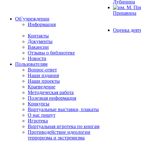
Дубинина
Пришвина
Об`учреждении
Информация
Оценка деят
Контакты
Документы
Вакансии
Отзывы о библиотеке
Новости
Пользователям
Вопрос-ответ
Наши издания
Наши проекты
Краеведение
Методическая работа
Полезная информация
Конкурсы
Виртуальные выставки, плакаты
О нас пишут
Игротека
Виртуальная игротека по книгам
Противодействие идеологии
терроризма и экстремизма