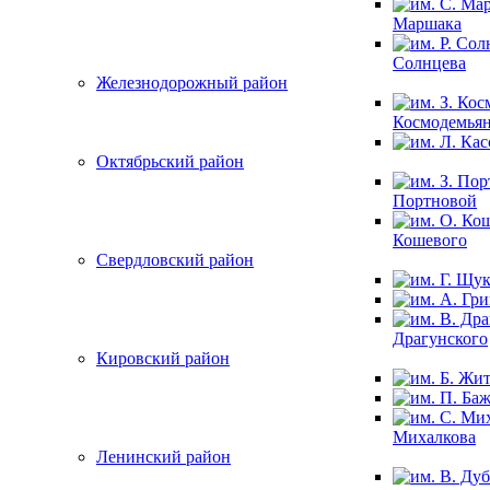
Маршака
Солнцева
Железнодорожный район
Космодемья
Октябрьский район
Портновой
Кошевого
Свердловский район
Драгунского
Кировский район
Михалкова
Ленинский район