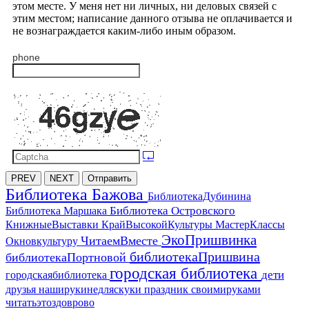
этом месте. У меня нет ни личных, ни деловых связей с
этим местом; написание данного отзыва не оплачивается и
не вознаграждается каким-либо иным образом.
phone
PREV
NEXT
Отправить
Библиотека Бажова
БиблиотекаДубинина
Библиотека Островского
Библиотека Маршака
МастерКлассы
КнижныеВыставки
КрайВысокойКультуры
ЭкоПришвинка
ЧитаемВместе
Окновкультуру
библиотекаПришвина
библиотекаПортновой
городская библиотека
дети
городскаябиблиотека
друзья
наширукинедляскуки
праздник
своимируками
читатьэтоздоврово