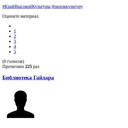
#КрайВысокойКультуры
#окновкультуру
Оцените материал
1
2
3
4
5
(0 голосов)
Прочитано
225
раз
Библиотека Гайдара