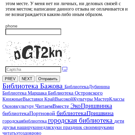
этом месте. У меня нет ни личных, ни деловых связей с
этим местом; написание данного отзыва не оплачивается и
не вознаграждается каким-либо иным образом.
phone
PREV
NEXT
Отправить
Библиотека Бажова
БиблиотекаДубинина
Библиотека Островского
Библиотека Маршака
МастерКлассы
КнижныеВыставки
КрайВысокойКультуры
ЭкоПришвинка
ЧитаемВместе
Окновкультуру
библиотекаПришвина
библиотекаПортновой
городская библиотека
дети
городскаябиблиотека
друзья
наширукинедляскуки
праздник
своимируками
читатьэтоздоврово