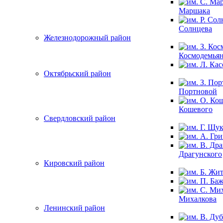
Маршака
Солнцева
Железнодорожный район
Космодемья
Октябрьский район
Портновой
Кошевого
Свердловский район
Драгунского
Кировский район
Михалкова
Ленинский район