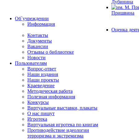
Дубинина
Пришвина
Об`учреждении
Информация
Оценка деят
Контакты
Документы
Вакансии
Отзывы о библиотеке
Новости
Пользователям
Вопрос-ответ
Наши издания
Наши проекты
Краеведение
Методическая работа
Полезная информация
Конкурсы
Виртуальные выставки, плакаты
О нас пишут
Игротека
Виртуальная игротека по книгам
Противодействие идеологии
терроризма и экстремизма