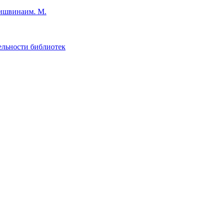
им. М.
ельности библиотек