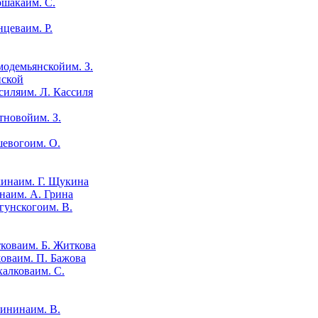
им. С.
им. Р.
им. З.
нской
им. Л. Кассиля
им. З.
им. О.
им. Г. Щукина
им. А. Грина
им. В.
им. Б. Житкова
им. П. Бажова
им. С.
им. В.