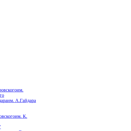
им.
го
им. А.Гайдара
им. К.
"