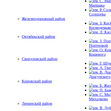
Маршака
Солнцева
Железнодорожный район
Космодемья
Октябрьский район
Портновой
Кошевого
Свердловский район
Драгунского
Кировский район
Михалкова
Ленинский район