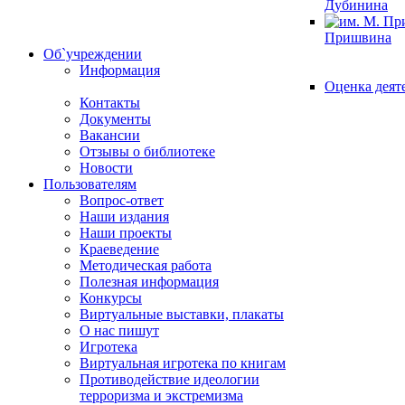
Дубинина
Пришвина
Об`учреждении
Информация
Оценка деят
Контакты
Документы
Вакансии
Отзывы о библиотеке
Новости
Пользователям
Вопрос-ответ
Наши издания
Наши проекты
Краеведение
Методическая работа
Полезная информация
Конкурсы
Виртуальные выставки, плакаты
О нас пишут
Игротека
Виртуальная игротека по книгам
Противодействие идеологии
терроризма и экстремизма