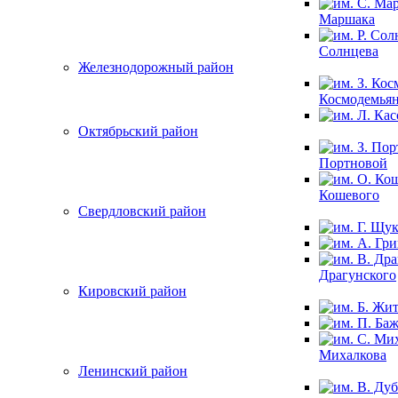
Маршака
Солнцева
Железнодорожный район
Космодемья
Октябрьский район
Портновой
Кошевого
Свердловский район
Драгунского
Кировский район
Михалкова
Ленинский район