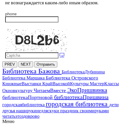
не вознаграждается каким-либо иным образом.
phone
PREV
NEXT
Отправить
Библиотека Бажова
БиблиотекаДубинина
Библиотека Островского
Библиотека Маршака
МастерКлассы
КнижныеВыставки
КрайВысокойКультуры
ЭкоПришвинка
ЧитаемВместе
Окновкультуру
библиотекаПришвина
библиотекаПортновой
городская библиотека
дети
городскаябиблиотека
друзья
наширукинедляскуки
праздник
своимируками
читатьэтоздоврово
Меню