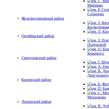
Маршака
Солнцева
Железнодорожный район
Космодемья
Октябрьский район
Портновой
Кошевого
Свердловский район
Драгунского
Кировский район
Михалкова
Ленинский район