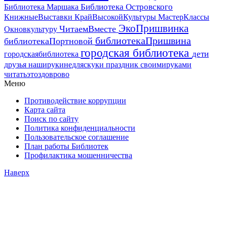
Библиотека Островского
Библиотека Маршака
МастерКлассы
КнижныеВыставки
КрайВысокойКультуры
ЭкоПришвинка
ЧитаемВместе
Окновкультуру
библиотекаПришвина
библиотекаПортновой
городская библиотека
дети
городскаябиблиотека
друзья
наширукинедляскуки
праздник
своимируками
читатьэтоздоврово
Меню
Противодействие коррупции
Карта сайта
Поиск по сайту
Политика конфиденциальности
Пользовательское соглашение
План работы Библиотек
Профилактика мошенничества
Наверх