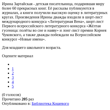
Ирина Зартайская - детская писательница, подарившая миру
более 60 прекрасных книг. Её рассказы публикуются в
журналах, а книги получили высокую оценку в литературных
кругах. Произведения Ирины дважды входили в шорт-лист
международного конкурса «Литературная Вена», шорт-лист
Первого всероссийского литературного конкурса «Жёлтая
гусеница: полёты во сне и наяву» и лонг-лист премии Корнея
Чуковского, а также дважды побеждали на Всероссийском
конкурсе «Новые имена».
Для младшего школьного возраста.
Оцените материал
1
2
3
4
5
(0 голосов)
Прочитано
205
раз
Опубликовано в:
Библиотека Кошевого