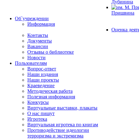
Дубинина
Пришвина
Об`учреждении
Информация
Оценка деят
Контакты
Документы
Вакансии
Отзывы о библиотеке
Новости
Пользователям
Вопрос-ответ
Наши издания
Наши проекты
Краеведение
Методическая работа
Полезная информация
Конкурсы
Виртуальные выставки, плакаты
О нас пишут
Игротека
Виртуальная игротека по книгам
Противодействие идеологии
терроризма и экстремизма