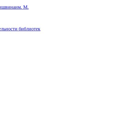
им. М.
ельности библиотек