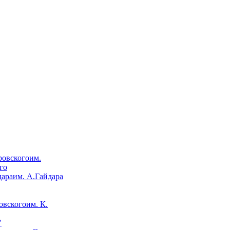
им.
го
им. А.Гайдара
им. К.
"