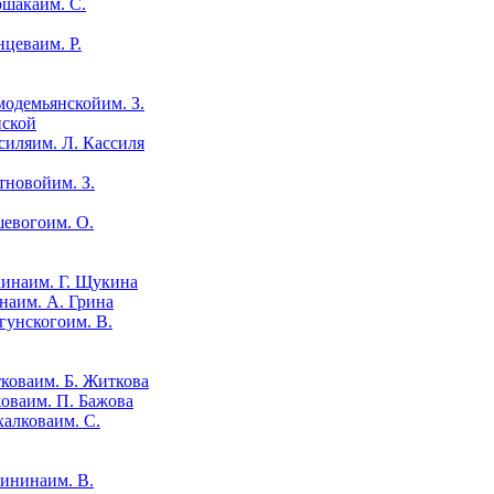
им. С.
им. Р.
им. З.
нской
им. Л. Кассиля
им. З.
им. О.
им. Г. Щукина
им. А. Грина
им. В.
им. Б. Житкова
им. П. Бажова
им. С.
им. В.