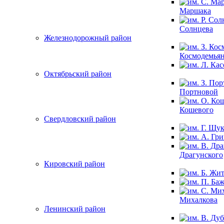
Маршака
Солнцева
Железнодорожный район
Космодемья
Октябрьский район
Портновой
Кошевого
Свердловский район
Драгунского
Кировский район
Михалкова
Ленинский район