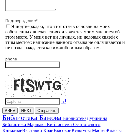
Подтверждение
*
Я подтверждаю, что этот отзыв основан на моих
собственных впечатлениях и является моим мнением об
этом месте. У меня нет ни личных, ни деловых связей с
этим местом; написание данного отзыва не оплачивается и
не вознаграждается каким-либо иным образом.
phone
PREV
NEXT
Отправить
Библиотека Бажова
БиблиотекаДубинина
Библиотека Островского
Библиотека Маршака
МастерКлассы
КнижныеВыставки
КрайВысокойКультуры