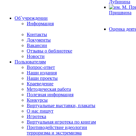
Дубинина
Пришвина
Об`учреждении
Информация
Оценка деят
Контакты
Документы
Вакансии
Отзывы о библиотеке
Новости
Пользователям
Вопрос-ответ
Наши издания
Наши проекты
Краеведение
Методическая работа
Полезная информация
Конкурсы
Виртуальные выставки, плакаты
О нас пишут
Игротека
Виртуальная игротека по книгам
Противодействие идеологии
терроризма и экстремизма