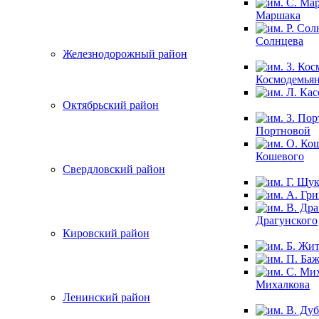
Маршака
Солнцева
Железнодорожный район
Космодемья
Октябрьский район
Портновой
Кошевого
Свердловский район
Драгунского
Кировский район
Михалкова
Ленинский район