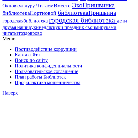
ЭкоПришвинка
ЧитаемВместе
Окновкультуру
библиотекаПришвина
библиотекаПортновой
городская библиотека
дети
городскаябиблиотека
друзья
наширукинедляскуки
праздник
своимируками
читатьэтоздоврово
Меню
Противодействие коррупции
Карта сайта
Поиск по сайту
Политика конфиденциальности
Пользовательское соглашение
План работы Библиотек
Профилактика мошенничества
Наверх