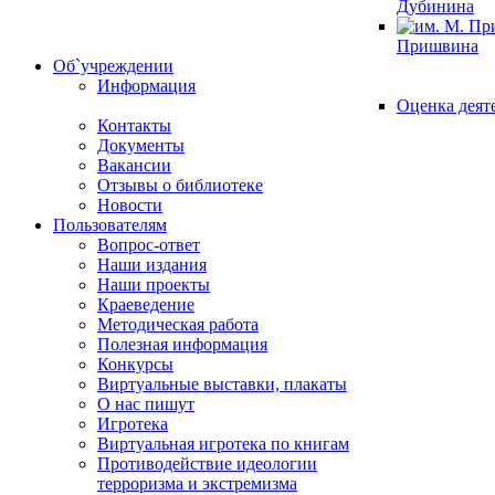
Дубинина
Пришвина
Об`учреждении
Информация
Оценка деят
Контакты
Документы
Вакансии
Отзывы о библиотеке
Новости
Пользователям
Вопрос-ответ
Наши издания
Наши проекты
Краеведение
Методическая работа
Полезная информация
Конкурсы
Виртуальные выставки, плакаты
О нас пишут
Игротека
Виртуальная игротека по книгам
Противодействие идеологии
терроризма и экстремизма