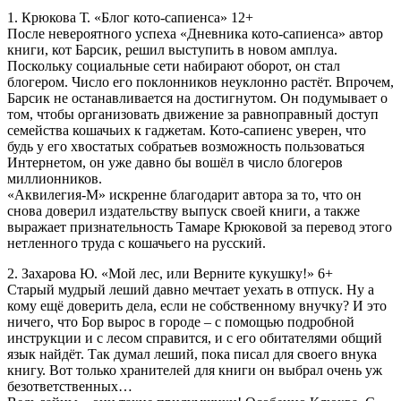
1. Крюкова Т. «Блог кото-сапиенса»
12+
После невероятного успеха «Дневника кото-сапиенса» автор
книги, кот Барсик, решил выступить в новом амплуа.
Поскольку социальные сети набирают оборот, он стал
блогером. Число его поклонников неуклонно растёт. Впрочем,
Барсик не останавливается на достигнутом. Он подумывает о
том, чтобы организовать движение за равноправный доступ
семейства кошачьих к гаджетам. Кото-сапиенс уверен, что
будь у его хвостатых собратьев возможность пользоваться
Интернетом, он уже давно бы вошёл в число блогеров
миллионников.
«Аквилегия-М» искренне благодарит автора за то, что он
снова доверил издательству выпуск своей книги, а также
выражает признательность Тамаре Крюковой за перевод этого
нетленного труда с кошачьего на русский.
2. Захарова Ю. «Мой лес, или Верните кукушку!»
6+
Старый мудрый леший давно мечтает уехать в отпуск. Ну а
кому ещё доверить дела, если не собственному внучку? И это
ничего, что Бор вырос в городе – с помощью подробной
инструкции и с лесом справится, и с его обитателями общий
язык найдёт. Так думал леший, пока писал для своего внука
книгу. Вот только хранителей для книги он выбрал очень уж
безответственных…