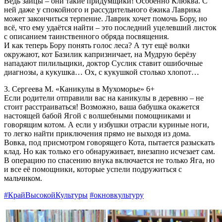
Ведь зайцы – они такие придумщики! Особенно Клюква. С
ней даже у спокойного и рассудительного ёжика Лаврика
может закончиться терпение. Лаврик хочет помочь Бору, но
всё, что ему удаётся найти – это последний уцелевший листок
с описанием таинственного обряда посвящения.
И как теперь Бору понять голос леса? А тут ещё волки
окружают, кот Базилик капризничает, на Мудрую берёзу
нападают пилильщики, доктор Суслик ставит ошибочные
диагнозы, а кукушка… Ох, с кукушкой столько хлопот…
3. Сергеева М. «Каникулы в Мухоморье»
6+
Если родители отправили вас на каникулы в деревню – не
стоит расстраиваться! Возможно, ваша бабушка окажется
настоящей бабой Ягой с волшебными помощниками и
говорящим котом. А если у избушки отрасли куриные ноги,
то легко найти приключения прямо не выходя из дома.
Вовка, под присмотром говорящего Кота, пытается разыскать
клад. Но как только его обнаруживает, внезапно исчезает сам.
В операцию по спасению внука включается не только Яга, но
и все её помощники, которые успели подружиться с
мальчиком.
#КрайВысокойКультуры
#окновкультуру