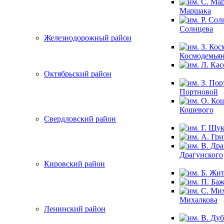
Маршака
Солнцева
Железнодорожный район
Космодемья
Октябрьский район
Портновой
Кошевого
Свердловский район
Драгунского
Кировский район
Михалкова
Ленинский район