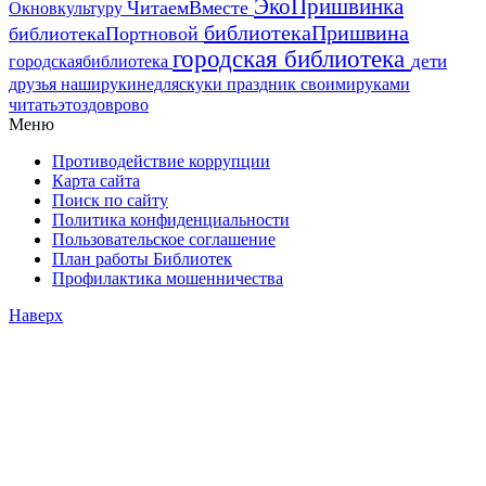
ЭкоПришвинка
ЧитаемВместе
Окновкультуру
библиотекаПришвина
библиотекаПортновой
городская библиотека
дети
городскаябиблиотека
друзья
наширукинедляскуки
праздник
своимируками
читатьэтоздоврово
Меню
Противодействие коррупции
Карта сайта
Поиск по сайту
Политика конфиденциальности
Пользовательское соглашение
План работы Библиотек
Профилактика мошенничества
Наверх