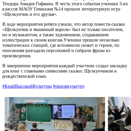
Теодора Амадея Гофмана. В честь этого события ученики 3-их
классов МАОУ Гимназия №14
прошли литературную игру
«Щелкунчик и его друзья».
В ходе мероприятия ребята узнали, что автор повести-сказки
«Щелкунчик и мышиный король» был не только писателем,
но и музыкантом, а также художником, создававшим
иллюстрации к своим книгам.
Ученики прошли несколько
тематических станций, где вспомнили сюжет и героев, по
описаниям разгадали персонажей и собрали фразы из
произведения.
В завершении мероприятия каждый участник создал закладку
для книг с главными символами сказки: Щелкунчиком и
рождественской елью.
#КрайВысокойКультуры
#окновкультуру