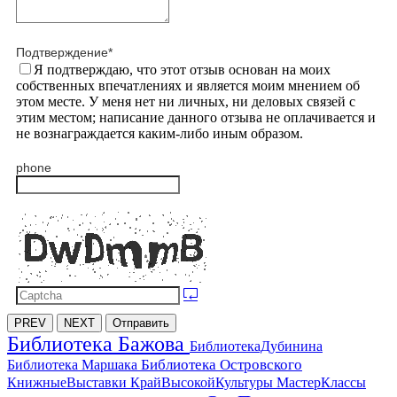
Подтверждение
*
Я подтверждаю, что этот отзыв основан на моих
собственных впечатлениях и является моим мнением об
этом месте. У меня нет ни личных, ни деловых связей с
этим местом; написание данного отзыва не оплачивается и
не вознаграждается каким-либо иным образом.
phone
PREV
NEXT
Отправить
Библиотека Бажова
БиблиотекаДубинина
Библиотека Островского
Библиотека Маршака
МастерКлассы
КнижныеВыставки
КрайВысокойКультуры