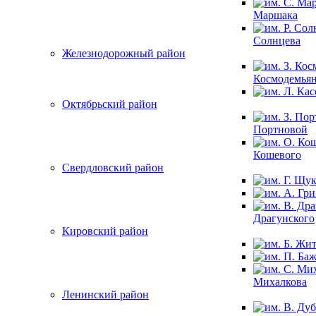
Маршака
Солнцева
Железнодорожный район
Космодемья
Октябрьский район
Портновой
Кошевого
Свердловский район
Драгунского
Кировский район
Михалкова
Ленинский район