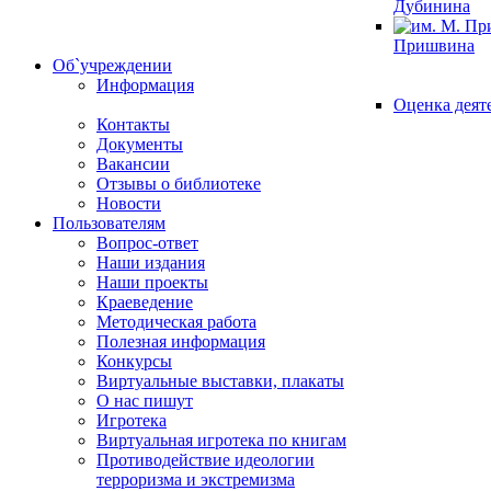
Дубинина
Пришвина
Об`учреждении
Информация
Оценка деят
Контакты
Документы
Вакансии
Отзывы о библиотеке
Новости
Пользователям
Вопрос-ответ
Наши издания
Наши проекты
Краеведение
Методическая работа
Полезная информация
Конкурсы
Виртуальные выставки, плакаты
О нас пишут
Игротека
Виртуальная игротека по книгам
Противодействие идеологии
терроризма и экстремизма