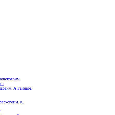
им.
го
им. А.Гайдара
им. К.
"