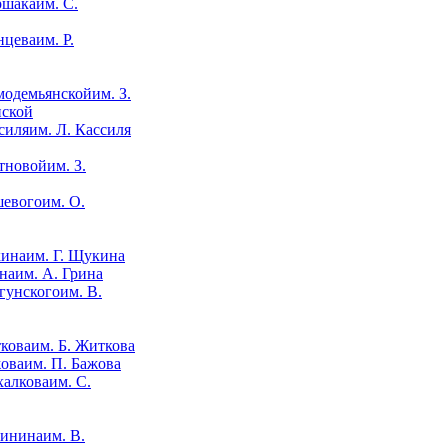
им. С.
им. Р.
им. З.
нской
им. Л. Кассиля
им. З.
им. О.
им. Г. Щукина
им. А. Грина
им. В.
им. Б. Житкова
им. П. Бажова
им. С.
им. В.