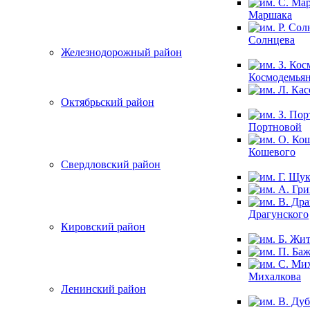
Маршака
Солнцева
Железнодорожный район
Космодемья
Октябрьский район
Портновой
Кошевого
Свердловский район
Драгунского
Кировский район
Михалкова
Ленинский район