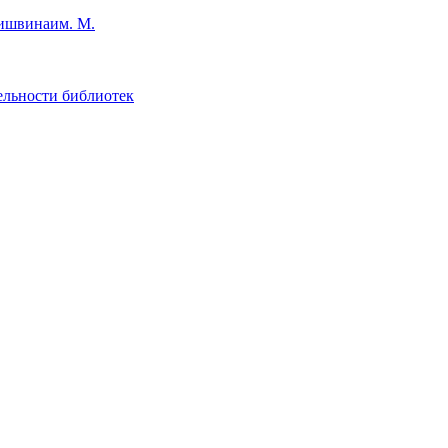
им. М.
ельности библиотек