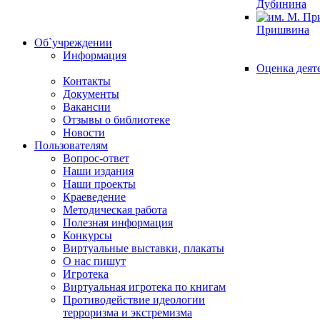
Дубинина
Пришвина
Об`учреждении
Информация
Оценка деят
Контакты
Документы
Вакансии
Отзывы о библиотеке
Новости
Пользователям
Вопрос-ответ
Наши издания
Наши проекты
Краеведение
Методическая работа
Полезная информация
Конкурсы
Виртуальные выставки, плакаты
О нас пишут
Игротека
Виртуальная игротека по книгам
Противодействие идеологии
терроризма и экстремизма