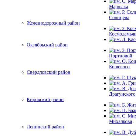
Маршака
Солнцева
Железнодорожный район
Космодемья
Октябрьский район
Портновой
Кошевого
Свердловский район
Драгунского
Кировский район
Михалкова
Ленинский район