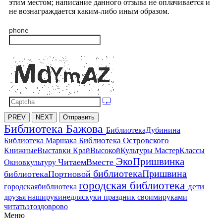
этим местом; написание данного отзыва не оплачивается и
не вознаграждается каким-либо иным образом.
phone
PREV
NEXT
Отправить
Библиотека Бажова
БиблиотекаДубинина
Библиотека Островского
Библиотека Маршака
МастерКлассы
КнижныеВыставки
КрайВысокойКультуры
ЭкоПришвинка
ЧитаемВместе
Окновкультуру
библиотекаПришвина
библиотекаПортновой
городская библиотека
дети
городскаябиблиотека
друзья
наширукинедляскуки
праздник
своимируками
читатьэтоздоврово
Меню