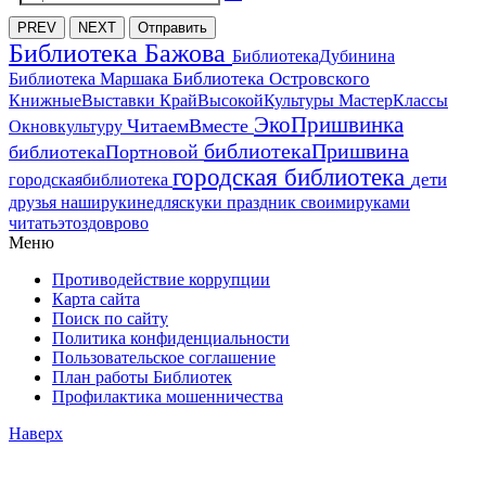
PREV
NEXT
Отправить
Библиотека Бажова
БиблиотекаДубинина
Библиотека Островского
Библиотека Маршака
МастерКлассы
КнижныеВыставки
КрайВысокойКультуры
ЭкоПришвинка
ЧитаемВместе
Окновкультуру
библиотекаПришвина
библиотекаПортновой
городская библиотека
дети
городскаябиблиотека
друзья
наширукинедляскуки
праздник
своимируками
читатьэтоздоврово
Меню
Противодействие коррупции
Карта сайта
Поиск по сайту
Политика конфиденциальности
Пользовательское соглашение
План работы Библиотек
Профилактика мошенничества
Наверх