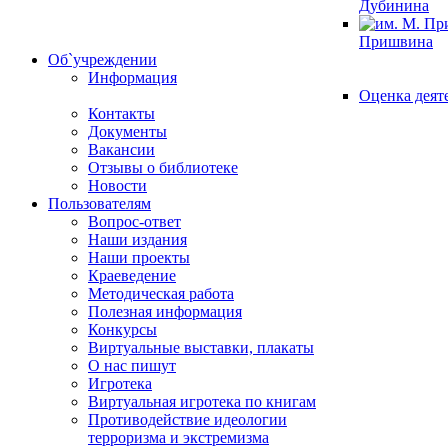
Дубинина
Пришвина
Об`учреждении
Информация
Оценка деят
Контакты
Документы
Вакансии
Отзывы о библиотеке
Новости
Пользователям
Вопрос-ответ
Наши издания
Наши проекты
Краеведение
Методическая работа
Полезная информация
Конкурсы
Виртуальные выставки, плакаты
О нас пишут
Игротека
Виртуальная игротека по книгам
Противодействие идеологии
терроризма и экстремизма