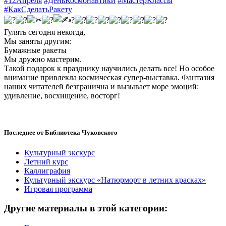
#12Апреля
#ДеньКосмонавтики
#МастерКлассы
#КакСделатьРакету
Гулять сегодня некогда,
Мы заняты другим:
Бумажные ракеты
Мы дружно мастерим.
Такой подарок к празднику научились делать все! Но особое
внимание привлекла космическая супер-выставка. Фантазия
наших читателей безгранична и вызывает море эмоций:
удивление, восхищение, восторг!
Последнее от Библиотека Чуковского
Культурный экскурс
Летний курс
Каллиграфия
Культурный экскурс «Натюрморт в летних красках»
Игровая программа
Другие материалы в этой категории: