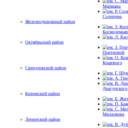
Маршака
Солнцева
Железнодорожный район
Космодемья
Октябрьский район
Портновой
Кошевого
Свердловский район
Драгунского
Кировский район
Михалкова
Ленинский район