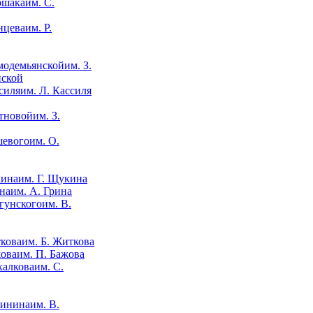
им. С.
им. Р.
им. З.
нской
им. Л. Кассиля
им. З.
им. О.
им. Г. Щукина
им. А. Грина
им. В.
им. Б. Житкова
им. П. Бажова
им. С.
им. В.