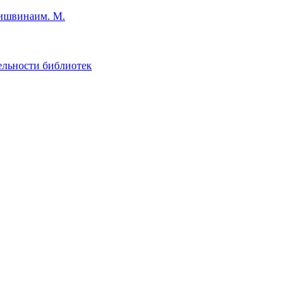
им. М.
ельности библиотек