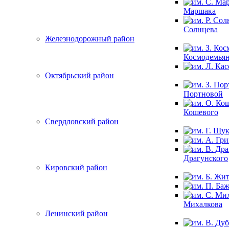
Маршака
Солнцева
Железнодорожный район
Космодемья
Октябрьский район
Портновой
Кошевого
Свердловский район
Драгунского
Кировский район
Михалкова
Ленинский район