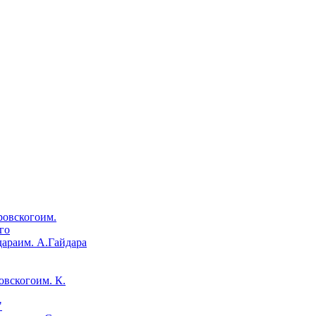
им.
го
им. А.Гайдара
им. К.
"