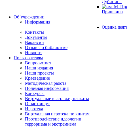
Дубинина
Пришвина
Об`учреждении
Информация
Оценка деят
Контакты
Документы
Вакансии
Отзывы о библиотеке
Новости
Пользователям
Вопрос-ответ
Наши издания
Наши проекты
Краеведение
Методическая работа
Полезная информация
Конкурсы
Виртуальные выставки, плакаты
О нас пишут
Игротека
Виртуальная игротека по книгам
Противодействие идеологии
терроризма и экстремизма