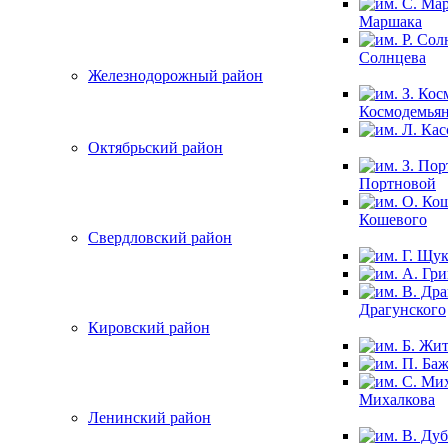
Маршака
Солнцева
Железнодорожный район
Космодемья
Октябрьский район
Портновой
Кошевого
Свердловский район
Драгунского
Кировский район
Михалкова
Ленинский район