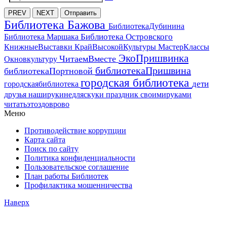
PREV
NEXT
Отправить
Библиотека Бажова
БиблиотекаДубинина
Библиотека Островского
Библиотека Маршака
МастерКлассы
КнижныеВыставки
КрайВысокойКультуры
ЭкоПришвинка
ЧитаемВместе
Окновкультуру
библиотекаПришвина
библиотекаПортновой
городская библиотека
дети
городскаябиблиотека
друзья
наширукинедляскуки
праздник
своимируками
читатьэтоздоврово
Меню
Противодействие коррупции
Карта сайта
Поиск по сайту
Политика конфиденциальности
Пользовательское соглашение
План работы Библиотек
Профилактика мошенничества
Наверх