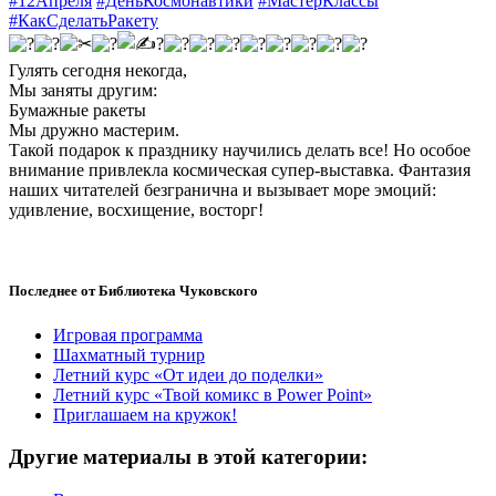
#12Апреля
#ДеньКосмонавтики
#МастерКлассы
#КакСделатьРакету
Гулять сегодня некогда,
Мы заняты другим:
Бумажные ракеты
Мы дружно мастерим.
Такой подарок к празднику научились делать все! Но особое
внимание привлекла космическая супер-выставка. Фантазия
наших читателей безгранична и вызывает море эмоций:
удивление, восхищение, восторг!
Последнее от Библиотека Чуковского
Игровая программа
Шахматный турнир
Летний курс «От идеи до поделки»
Летний курс «Твой комикс в Power Point»
Приглашаем на кружок!
Другие материалы в этой категории: