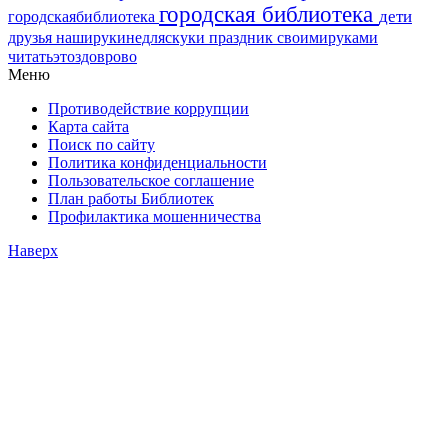
городская библиотека
дети
городскаябиблиотека
друзья
наширукинедляскуки
праздник
своимируками
читатьэтоздоврово
Меню
Противодействие коррупции
Карта сайта
Поиск по сайту
Политика конфиденциальности
Пользовательское соглашение
План работы Библиотек
Профилактика мошенничества
Наверх