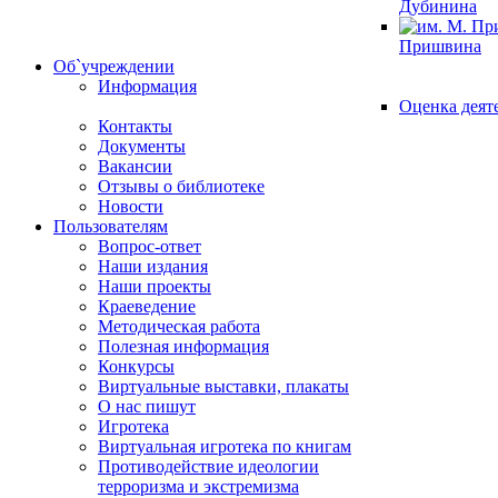
Дубинина
Пришвина
Об`учреждении
Информация
Оценка деят
Контакты
Документы
Вакансии
Отзывы о библиотеке
Новости
Пользователям
Вопрос-ответ
Наши издания
Наши проекты
Краеведение
Методическая работа
Полезная информация
Конкурсы
Виртуальные выставки, плакаты
О нас пишут
Игротека
Виртуальная игротека по книгам
Противодействие идеологии
терроризма и экстремизма