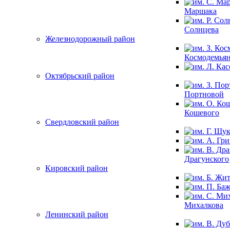
Маршака
Солнцева
Железнодорожный район
Космодемья
Октябрьский район
Портновой
Кошевого
Свердловский район
Драгунского
Кировский район
Михалкова
Ленинский район