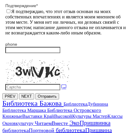
Подтверждение
*
Я подтверждаю, что этот отзыв основан на моих
собственных впечатлениях и является моим мнением об
этом месте. У меня нет ни личных, ни деловых связей с
этим местом; написание данного отзыва не оплачивается и
не вознаграждается каким-либо иным образом.
phone
PREV
NEXT
Отправить
Библиотека Бажова
БиблиотекаДубинина
Библиотека Островского
Библиотека Маршака
МастерКлассы
КнижныеВыставки
КрайВысокойКультуры
ЭкоПришвинка
ЧитаемВместе
Окновкультуру
библиотекаПришвина
библиотекаПортновой