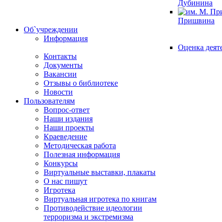
Дубинина
Пришвина
Об`учреждении
Информация
Оценка деят
Контакты
Документы
Вакансии
Отзывы о библиотеке
Новости
Пользователям
Вопрос-ответ
Наши издания
Наши проекты
Краеведение
Методическая работа
Полезная информация
Конкурсы
Виртуальные выставки, плакаты
О нас пишут
Игротека
Виртуальная игротека по книгам
Противодействие идеологии
терроризма и экстремизма