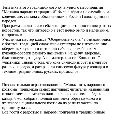
Тематика этого традиционного культурного мероприятия -
"Мозаика народных традиций" была выбрана не случайно, и
конечно же, связана с объявленным в России Годом единства
народов.
Программа включала в себя локации и активности для разных
возрастов, так что интересно в этот вечер было и маленьким,
и взрослым.
Участники мастер-класса "Обережные куклы" познакомились
с богатой традицией славянской культуры по изготовлению
обережных кукол и изготовили себе и своим близким
куколки-обереги разного назначения: на удачу, здоровье,
благополучие, защиту. А на мастер-классе "Конь-огонь"
участники узнали о том, что конь символизирует в культуре
разных народов, и раскрасили гипсовую фигурку лошадки в
технике традиционных русских промыслов.
Познавательная игра-головоломка "Живая нить народного
костюма" привлекла самых пытливых читателей названиями
и значениями элементов национальных костюмов. Здесь
каждый мог собрать полный комплект-образ мужского и
женского национального костюма из разных частей по
принципу пазла.
Все гости с радостью и задором поиграли в традиционные