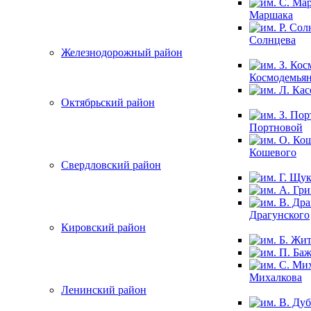
Маршака
Солнцева
Железнодорожный район
Космодемья
Октябрьский район
Портновой
Кошевого
Свердловский район
Драгунского
Кировский район
Михалкова
Ленинский район