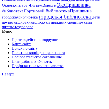
ЭкоПришвинка
ЧитаемВместе
Окновкультуру
библиотекаПришвина
библиотекаПортновой
городская библиотека
дети
городскаябиблиотека
друзья
наширукинедляскуки
праздник
своимируками
читатьэтоздоврово
Меню
Противодействие коррупции
Карта сайта
Поиск по сайту
Политика конфиденциальности
Пользовательское соглашение
План работы Библиотек
Профилактика мошенничества
Наверх