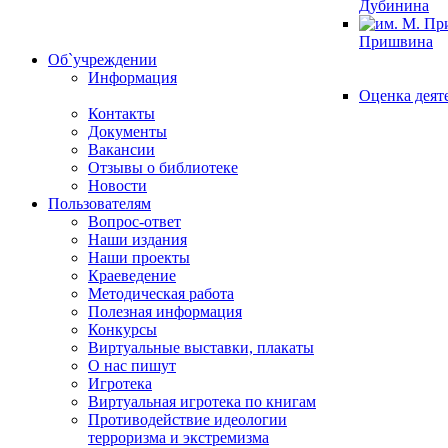
Дубинина
Пришвина
Об`учреждении
Информация
Оценка деят
Контакты
Документы
Вакансии
Отзывы о библиотеке
Новости
Пользователям
Вопрос-ответ
Наши издания
Наши проекты
Краеведение
Методическая работа
Полезная информация
Конкурсы
Виртуальные выставки, плакаты
О нас пишут
Игротека
Виртуальная игротека по книгам
Противодействие идеологии
терроризма и экстремизма