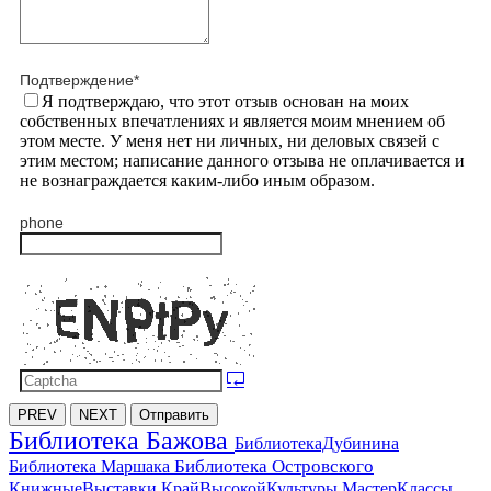
Подтверждение
*
Я подтверждаю, что этот отзыв основан на моих
собственных впечатлениях и является моим мнением об
этом месте. У меня нет ни личных, ни деловых связей с
этим местом; написание данного отзыва не оплачивается и
не вознаграждается каким-либо иным образом.
phone
PREV
NEXT
Отправить
Библиотека Бажова
БиблиотекаДубинина
Библиотека Островского
Библиотека Маршака
МастерКлассы
КнижныеВыставки
КрайВысокойКультуры