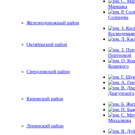
Маршака
Солнцева
Железнодорожный район
Космодемья
Октябрьский район
Портновой
Кошевого
Свердловский район
Драгунского
Кировский район
Михалкова
Ленинский район