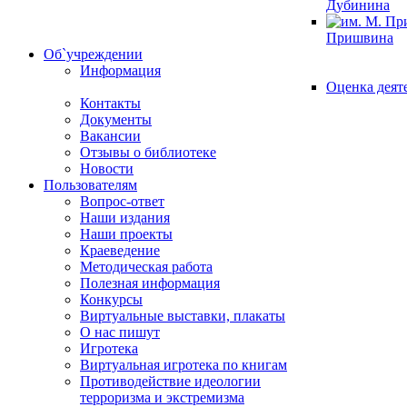
Дубинина
Пришвина
Об`учреждении
Информация
Оценка деят
Контакты
Документы
Вакансии
Отзывы о библиотеке
Новости
Пользователям
Вопрос-ответ
Наши издания
Наши проекты
Краеведение
Методическая работа
Полезная информация
Конкурсы
Виртуальные выставки, плакаты
О нас пишут
Игротека
Виртуальная игротека по книгам
Противодействие идеологии
терроризма и экстремизма