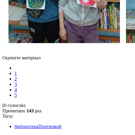
Оцените материал
1
2
3
4
5
(0 голосов)
Прочитано
143
раз
Теги:
библиотекаПортновой