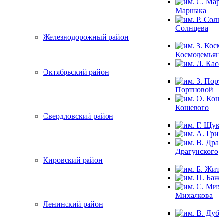
Маршака
Солнцева
Железнодорожный район
Космодемья
Октябрьский район
Портновой
Кошевого
Свердловский район
Драгунского
Кировский район
Михалкова
Ленинский район