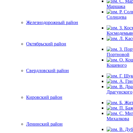
Маршака
Солнцева
Железнодорожный район
Космодемья
Октябрьский район
Портновой
Кошевого
Свердловский район
Драгунского
Кировский район
Михалкова
Ленинский район