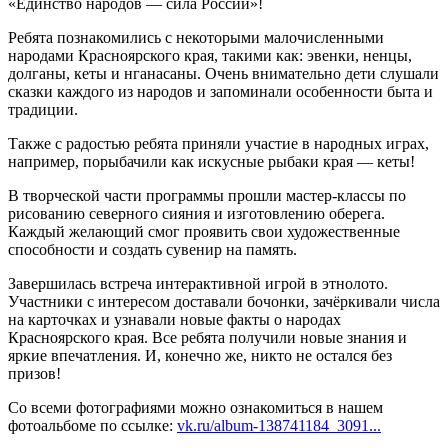
«Единство народов — сила России»!
Ребята познакомились с некоторыми малочисленными
народами Красноярского края, такими как: эвенки, ненцы,
долганы, кеты и нганасаны. Очень внимательно дети слушали
сказки каждого из народов и запоминали особенности быта и
традиции.
Также с радостью ребята приняли участие в народных играх,
например, порыбачили как искусные рыбаки края — кеты!
В творческой части программы прошли мастер-классы по
рисованию северного сияния и изготовлению оберега.
Каждый желающий смог проявить свои художественные
способности и создать сувенир на память.
Завершилась встреча интерактивной игрой в этнолото.
Участники с интересом доставали бочонки, зачёркивали числа
на карточках и узнавали новые факты о народах
Красноярского края. Все ребята получили новые знания и
яркие впечатления. И, конечно же, никто не остался без
призов!
Со всеми фотографиями можно ознакомиться в нашем
фотоальбоме по ссылке:
vk.ru/album-138741184_3091...