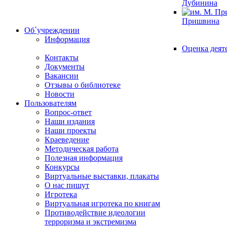
Дубинина
Пришвина
Об`учреждении
Информация
Оценка деят
Контакты
Документы
Вакансии
Отзывы о библиотеке
Новости
Пользователям
Вопрос-ответ
Наши издания
Наши проекты
Краеведение
Методическая работа
Полезная информация
Конкурсы
Виртуальные выставки, плакаты
О нас пишут
Игротека
Виртуальная игротека по книгам
Противодействие идеологии
терроризма и экстремизма