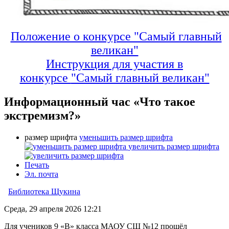
Положение о конкурсе "Самый главный
великан"
Инструкция для участия в
конкурсе
"Самый главный великан"
Информационный час «Что такое
экстремизм?»
размер шрифта
уменьшить размер шрифта
увеличить размер шрифта
Печать
Эл. почта
Библиотека Щукина
Среда, 29 апреля 2026 12:21
Для учеников 9 «В» класса МАОУ СШ №12 прошёл