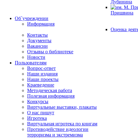
Дубинина
Пришвина
Об`учреждении
Информация
Оценка деят
Контакты
Документы
Вакансии
Отзывы о библиотеке
Новости
Пользователям
Вопрос-ответ
Наши издания
Наши проекты
Краеведение
Методическая работа
Полезная информация
Конкурсы
Виртуальные выставки, плакаты
О нас пишут
Игротека
Виртуальная игротека по книгам
Противодействие идеологии
терроризма и экстремизма