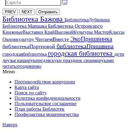
PREV
NEXT
Отправить
Библиотека Бажова
БиблиотекаДубинина
Библиотека Островского
Библиотека Маршака
МастерКлассы
КнижныеВыставки
КрайВысокойКультуры
ЭкоПришвинка
ЧитаемВместе
Окновкультуру
библиотекаПришвина
библиотекаПортновой
городская библиотека
дети
городскаябиблиотека
друзья
наширукинедляскуки
праздник
своимируками
читатьэтоздоврово
Меню
Противодействие коррупции
Карта сайта
Поиск по сайту
Политика конфиденциальности
Пользовательское соглашение
План работы Библиотек
Профилактика мошенничества
Наверх