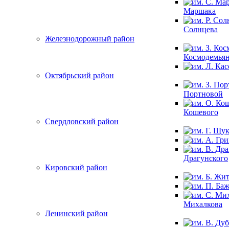
Маршака
Солнцева
Железнодорожный район
Космодемья
Октябрьский район
Портновой
Кошевого
Свердловский район
Драгунского
Кировский район
Михалкова
Ленинский район