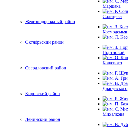
Маршака
Солнцева
Железнодорожный район
Космодемья
Октябрьский район
Портновой
Кошевого
Свердловский район
Драгунского
Кировский район
Михалкова
Ленинский район