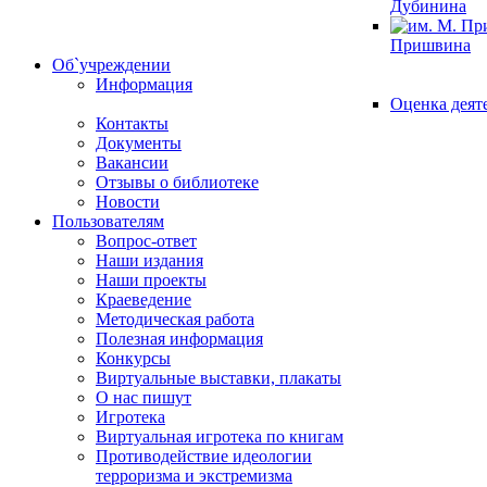
Дубинина
Пришвина
Об`учреждении
Информация
Оценка деят
Контакты
Документы
Вакансии
Отзывы о библиотеке
Новости
Пользователям
Вопрос-ответ
Наши издания
Наши проекты
Краеведение
Методическая работа
Полезная информация
Конкурсы
Виртуальные выставки, плакаты
О нас пишут
Игротека
Виртуальная игротека по книгам
Противодействие идеологии
терроризма и экстремизма