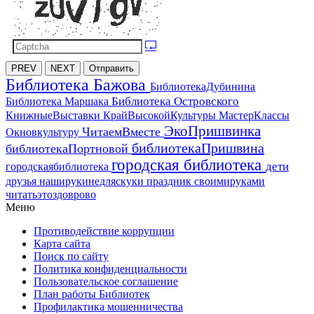
PREV
NEXT
Отправить
Библиотека Бажова
БиблиотекаДубинина
Библиотека Островского
Библиотека Маршака
МастерКлассы
КнижныеВыставки
КрайВысокойКультуры
ЭкоПришвинка
ЧитаемВместе
Окновкультуру
библиотекаПришвина
библиотекаПортновой
городская библиотека
дети
городскаябиблиотека
друзья
наширукинедляскуки
праздник
своимируками
читатьэтоздоврово
Меню
Противодействие коррупции
Карта сайта
Поиск по сайту
Политика конфиденциальности
Пользовательское соглашение
План работы Библиотек
Профилактика мошенничества