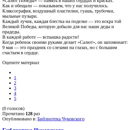
«Салют Победы» — память в наших сердцах и красках.
Как и обещали — показываем, что у нас получилось.
Кляксография, воздушный пластилин, гуашь, трубочки,
мыльные пузыри.
Каждый лучик, каждая блестка на поделке — это искра той
Великой Победы, которую добыли для нас наши деды и
прадеды.
В каждой работе — вспышка радости!
Когда ребенок своими руками делает «Салют», он запоминает:
9 мая — это праздник со слезами на глазах, но с большим
счастьем в сердце.
Оцените материал
1
2
3
4
5
(0 голосов)
Прочитано
128
раз
Опубликовано в:
Библиотека Чуковского