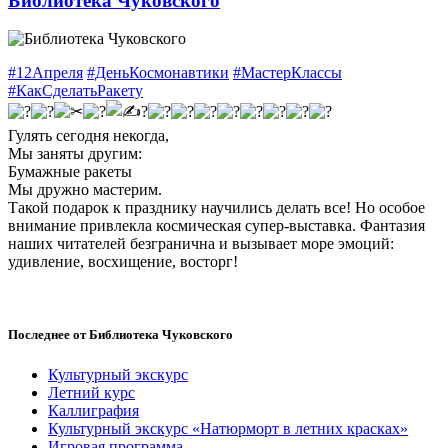
Библиотека Чуковского
#12Апреля
#ДеньКосмонавтики
#МастерКлассы
#КакСделатьРакету
Гулять сегодня некогда,
Мы заняты другим:
Бумажные ракеты
Мы дружно мастерим.
Такой подарок к празднику научились делать все! Но особое
внимание привлекла космическая супер-выставка. Фантазия
наших читателей безгранична и вызывает море эмоций:
удивление, восхищение, восторг!
Последнее от Библиотека Чуковского
Культурный экскурс
Летний курс
Каллиграфия
Культурный экскурс «Натюрморт в летних красках»
Игровая программа