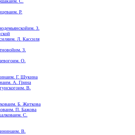
им. С.
им. Р.
им. З.
нской
им. Л. Кассиля
им. З.
им. О.
им. Г. Щукина
им. А. Грина
им. В.
им. Б. Житкова
им. П. Бажова
им. С.
им. В.