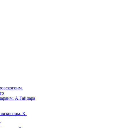
им.
го
им. А.Гайдара
им. К.
"