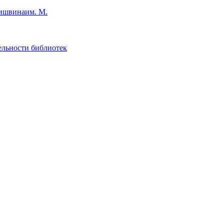
им. М.
ельности библиотек