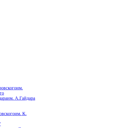
им.
го
им. А.Гайдара
им. К.
"