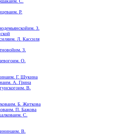
им. С.
им. Р.
им. З.
нской
им. Л. Кассиля
им. З.
им. О.
им. Г. Щукина
им. А. Грина
им. В.
им. Б. Житкова
им. П. Бажова
им. С.
им. В.