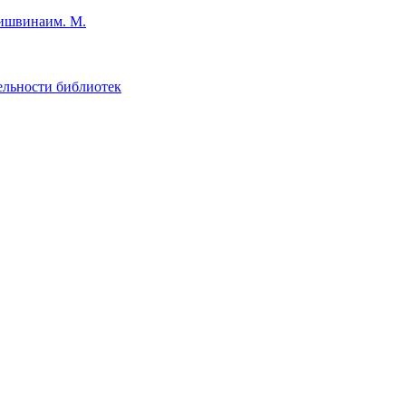
им. М.
ельности библиотек