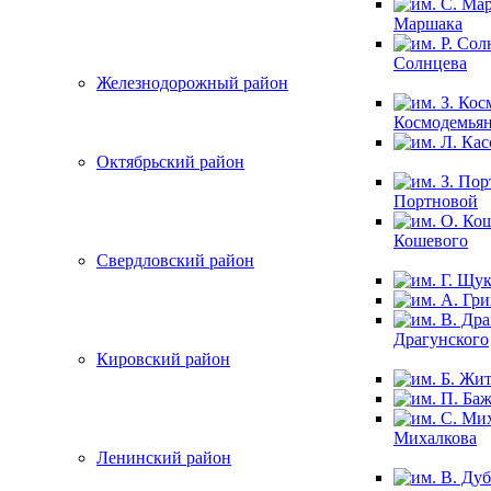
Маршака
Солнцева
Железнодорожный район
Космодемья
Октябрьский район
Портновой
Кошевого
Свердловский район
Драгунского
Кировский район
Михалкова
Ленинский район