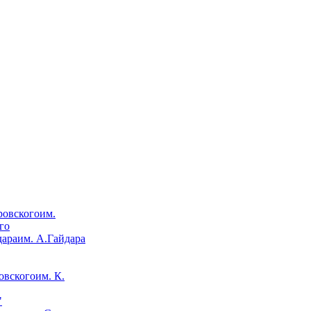
им.
го
им. А.Гайдара
им. К.
"