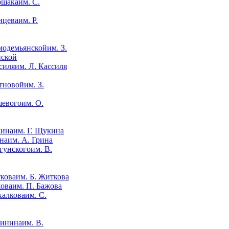
им. С.
им. Р.
им. З.
нской
им. Л. Кассиля
им. З.
им. О.
им. Г. Щукина
им. А. Грина
им. В.
им. Б. Житкова
им. П. Бажова
им. С.
им. В.