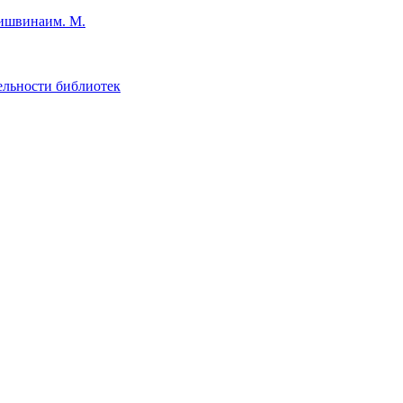
им. М.
ельности библиотек