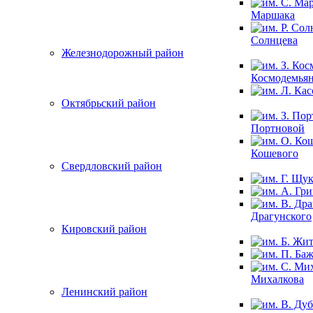
Маршака
Солнцева
Железнодорожный район
Космодемья
Октябрьский район
Портновой
Кошевого
Свердловский район
Драгунского
Кировский район
Михалкова
Ленинский район