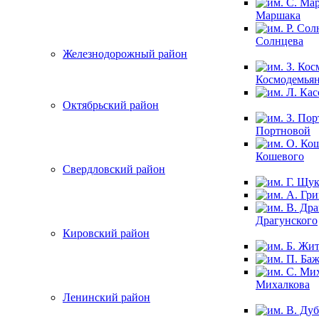
Маршака
Солнцева
Железнодорожный район
Космодемья
Октябрьский район
Портновой
Кошевого
Свердловский район
Драгунского
Кировский район
Михалкова
Ленинский район