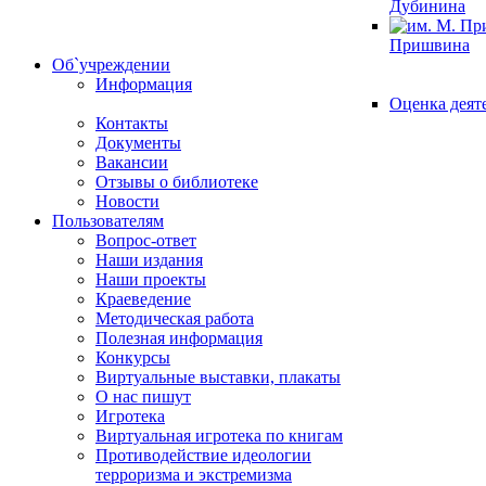
Дубинина
Пришвина
Об`учреждении
Информация
Оценка деят
Контакты
Документы
Вакансии
Отзывы о библиотеке
Новости
Пользователям
Вопрос-ответ
Наши издания
Наши проекты
Краеведение
Методическая работа
Полезная информация
Конкурсы
Виртуальные выставки, плакаты
О нас пишут
Игротека
Виртуальная игротека по книгам
Противодействие идеологии
терроризма и экстремизма