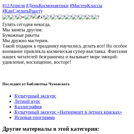
#12Апреля
#ДеньКосмонавтики
#МастерКлассы
#КакСделатьРакету
Гулять сегодня некогда,
Мы заняты другим:
Бумажные ракеты
Мы дружно мастерим.
Такой подарок к празднику научились делать все! Но особое
внимание привлекла космическая супер-выставка. Фантазия
наших читателей безгранична и вызывает море эмоций:
удивление, восхищение, восторг!
Последнее от Библиотека Чуковского
Культурный экскурс
Летний курс
Каллиграфия
Культурный экскурс «Натюрморт в летних красках»
Игровая программа
Другие материалы в этой категории: