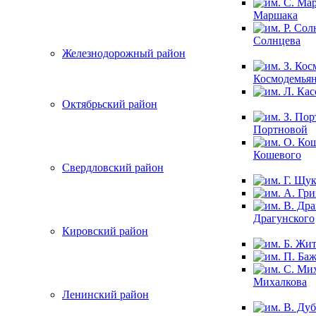
Маршака
Солнцева
Железнодорожный район
Космодемья
Октябрьский район
Портновой
Кошевого
Свердловский район
Драгунского
Кировский район
Михалкова
Ленинский район