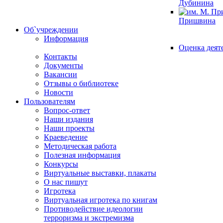
Дубинина
Пришвина
Об`учреждении
Информация
Оценка деят
Контакты
Документы
Вакансии
Отзывы о библиотеке
Новости
Пользователям
Вопрос-ответ
Наши издания
Наши проекты
Краеведение
Методическая работа
Полезная информация
Конкурсы
Виртуальные выставки, плакаты
О нас пишут
Игротека
Виртуальная игротека по книгам
Противодействие идеологии
терроризма и экстремизма