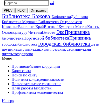
PREV
NEXT
Отправить
Библиотека Бажова
БиблиотекаДубинина
Библиотека Островского
Библиотека Маршака
МастерКлассы
КнижныеВыставки
КрайВысокойКультуры
ЭкоПришвинка
ЧитаемВместе
Окновкультуру
библиотекаПришвина
библиотекаПортновой
городская библиотека
дети
городскаябиблиотека
друзья
наширукинедляскуки
праздник
своимируками
читатьэтоздоврово
Меню
Противодействие коррупции
Карта сайта
Поиск по сайту
Политика конфиденциальности
Пользовательское соглашение
План работы Библиотек
Профилактика мошенничества
Наверх