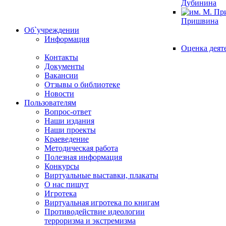
Дубинина
Пришвина
Об`учреждении
Информация
Оценка деят
Контакты
Документы
Вакансии
Отзывы о библиотеке
Новости
Пользователям
Вопрос-ответ
Наши издания
Наши проекты
Краеведение
Методическая работа
Полезная информация
Конкурсы
Виртуальные выставки, плакаты
О нас пишут
Игротека
Виртуальная игротека по книгам
Противодействие идеологии
терроризма и экстремизма