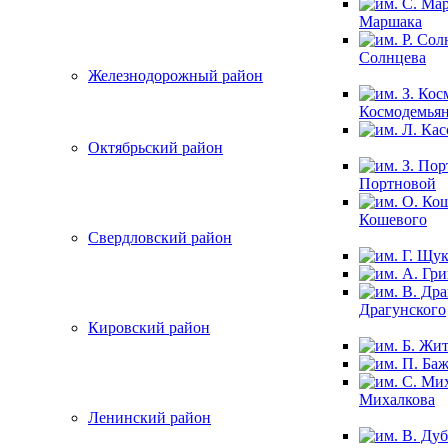
Маршака
Солнцева
Железнодорожный район
Космодемья
Октябрьский район
Портновой
Кошевого
Свердловский район
Драгунского
Кировский район
Михалкова
Ленинский район