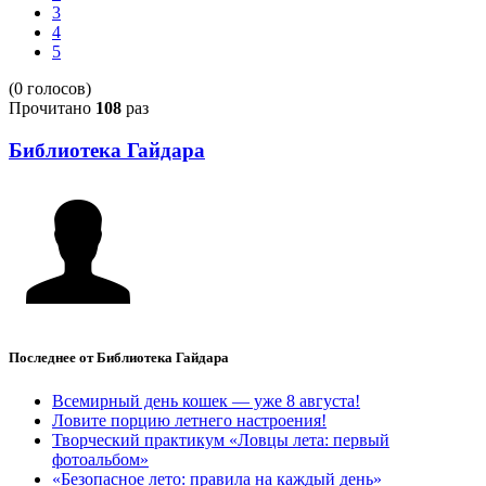
3
4
5
(0 голосов)
Прочитано
108
раз
Библиотека Гайдара
Последнее от Библиотека Гайдара
Всемирный день кошек — уже 8 августа!
Ловите порцию летнего настроения!
Творческий практикум «Ловцы лета: первый
фотоальбом»
«Безопасное лето: правила на каждый день»