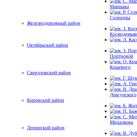
Маршака
Солнцева
Железнодорожный район
Космодемья
Октябрьский район
Портновой
Кошевого
Свердловский район
Драгунского
Кировский район
Михалкова
Ленинский район