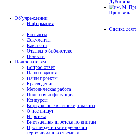
Дубинина
Пришвина
Об`учреждении
Информация
Оценка деят
Контакты
Документы
Вакансии
Отзывы о библиотеке
Новости
Пользователям
Вопрос-ответ
Наши издания
Наши проекты
Краеведение
Методическая работа
Полезная информация
Конкурсы
Виртуальные выставки, плакаты
О нас пишут
Игротека
Виртуальная игротека по книгам
Противодействие идеологии
терроризма и экстремизма