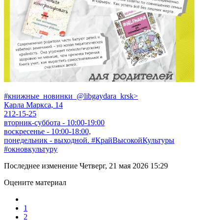
#книжные_новинки
_@libgaydara_krsk>
Карла Маркса, 14
212-15-25
вторник-суббота - 10:00-19:00
воскресенье - 10:00-18:00,
понедельник - выходной.
#КрайВысокойКультуры
#окновкультуру
Последнее изменение Четверг, 21 мая 2026 15:29
Оцените материал
1
2